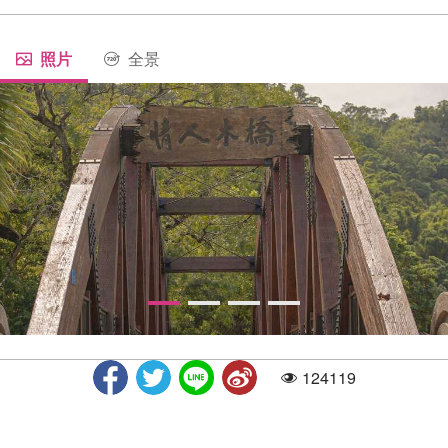
照片
全景
124119
人气
情人木桥