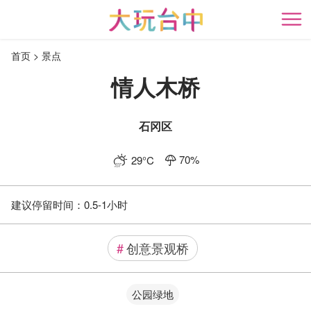
跳
到
开
主
首页
景点
要
内
情人木桥
容
区
块
石冈区
70
%
29
°C
建议停留时间：
0.5-1小时
#
创意景观桥
公园绿地