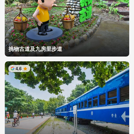
挑物古道及九房里步道
4.6
星