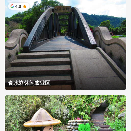
4.0
星
食水嵙休闲农业区