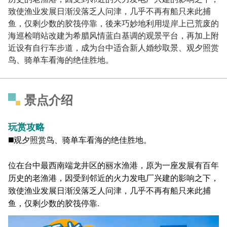
致使渔业发展日渐没落乏人问津，几乎不再有船只来此捕
鱼，仅剩少数的胶筏停靠，後来巧妙地利用堤岸上已荒废的
海巡检哨站改建为希腊风情蓝白基调的观景平台，再加上附
近设有自行车步道，成为台中适合新人婚纱取景、观夕照赏
鸟、骑单车看海的绝佳胜地。
景点介绍
玩赏攻略
◼️
观夕照赏鸟、骑单车看海的绝佳胜地。
位在台中最西南端龙井区的丽水渔港，原为一座发展有百年
历史的老渔港，因受到邻近的火力发电厂兴建的影响之下，
致使渔业发展日渐没落乏人问津，几乎不再有船只来此捕
鱼，仅剩少数的胶筏停靠.