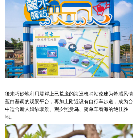
後来巧妙地利用堤岸上已荒废的海巡检哨站改建为希腊风情
蓝白基调的观景平台，再加上附近设有自行车步道，成为台
中适合新人婚纱取景、观夕照赏鸟、骑单车看海的绝佳胜
地。