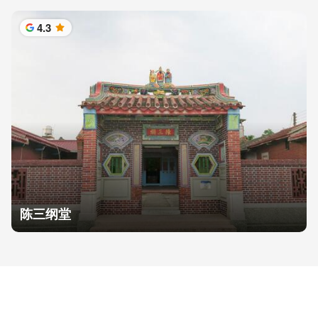
4.3
星
陈三纲堂