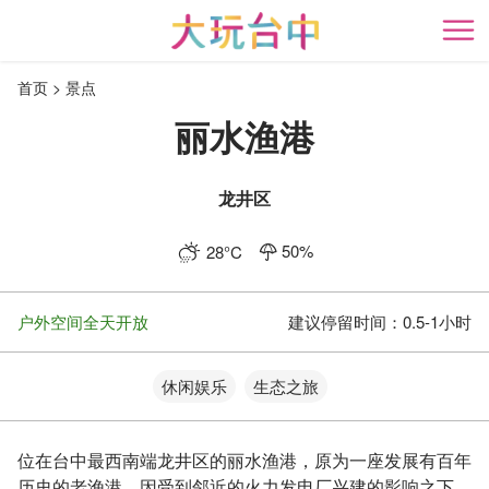
跳
到
开
主
首页
景点
要
内
丽水渔港
容
区
块
龙井区
50
%
28
°C
户外空间全天开放
建议停留时间：
0.5-1小时
休闲娱乐
生态之旅
位在台中最西南端龙井区的丽水渔港，原为一座发展有百年
历史的老渔港，因受到邻近的火力发电厂兴建的影响之下，