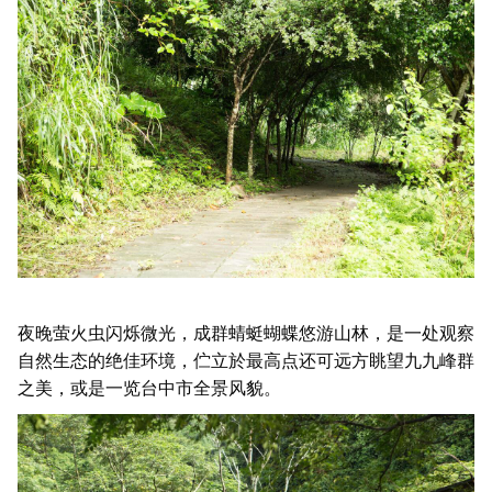
夜晚萤火虫闪烁微光，成群蜻蜓蝴蝶悠游山林，是一处观察
自然生态的绝佳环境，伫立於最高点还可远方眺望九九峰群
之美，或是一览台中市全景风貌。