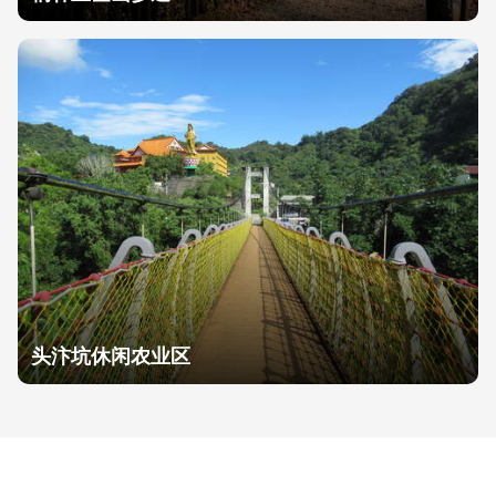
头汴坑休闲农业区