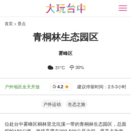
跳
到
开
主
首页
景点
要
内
青桐林生态园区
容
区
块
雾峰区
30
%
31
°C
户外地区全天开放
4.2
建议停留时间：
2.5-3小时
星
户外运动
生态之旅
位处台中雾峰区桐林里北坑溪一带的青桐林生态园区，总面
积约180公顷，海拔高度在300-500公尺之间，最高点为海