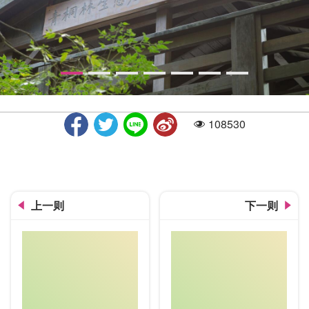
108530
人气
青桐林生态园区
上一则
下一则