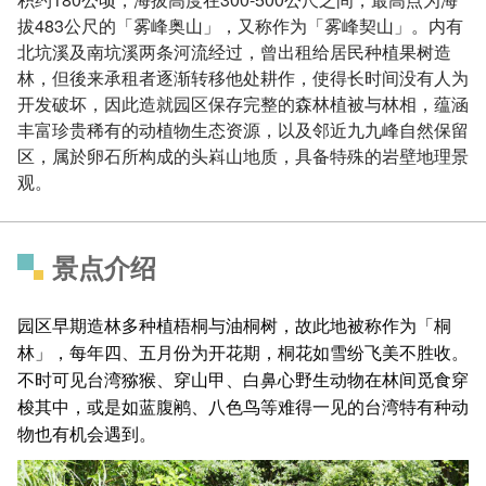
拔483公尺的「雾峰奥山」，又称作为「雾峰契山」。内有
北坑溪及南坑溪两条河流经过，曾出租给居民种植果树造
林，但後来承租者逐渐转移他处耕作，使得长时间没有人为
开发破坏，因此造就园区保存完整的森林植被与林相，蕴涵
丰富珍贵稀有的动植物生态资源，以及邻近九九峰自然保留
区，属於卵石所构成的头嵙山地质，具备特殊的岩壁地理景
观。
景点介绍
园区早期造林多种植梧桐与油桐树，故此地被称作为「桐
林」，每年四、五月份为开花期，桐花如雪纷飞美不胜收。
不时可见台湾猕猴、穿山甲、白鼻心野生动物在林间觅食穿
梭其中，或是如蓝腹鹇、八色鸟等难得一见的台湾特有种动
物也有机会遇到。