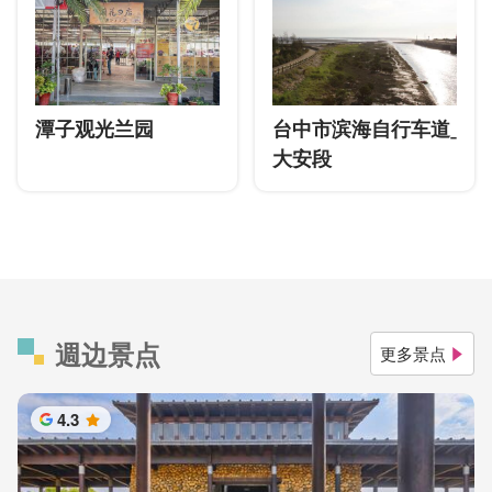
潭子观光兰园
台中市滨海自行车道ˍ
大安段
週边景点
更多景点
4.3
星