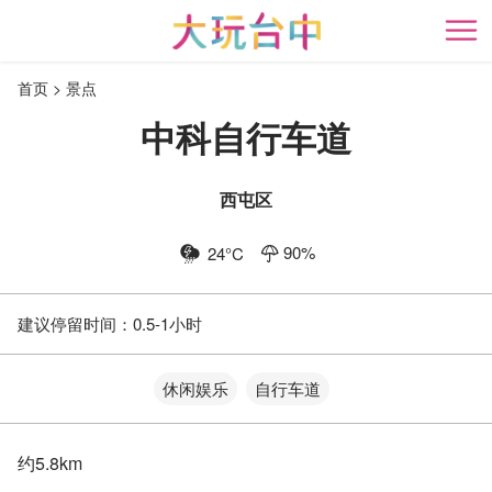
跳
到
开
主
首页
景点
要
内
中科自行车道
容
区
块
西屯区
90
%
24
°C
建议停留时间：
0.5-1小时
休闲娱乐
自行车道
约5.8km