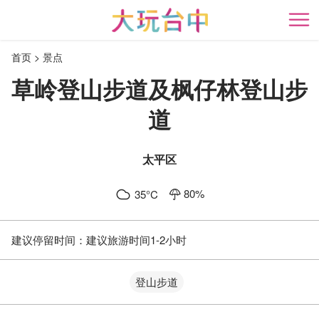
跳
到
开
主
首页
景点
要
内
草岭登山步道及枫仔林登山步
容
区
道
块
太平区
80
%
35
°C
建议停留时间：
建议旅游时间1-2小时
登山步道