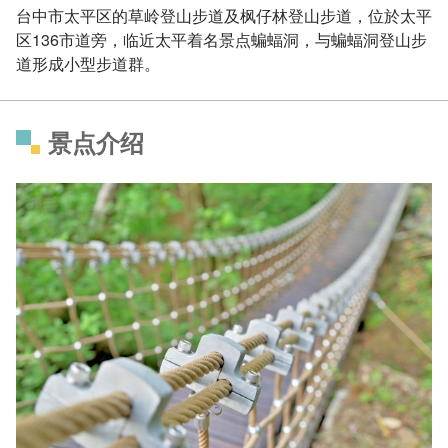
台中市太平区的草岭登山步道及枫仔林登山步道，位於太平
区136市道旁，临近太平着名景点蝙蝠洞，与蝙蝠洞登山步
道形成小型步道群。
景点介绍