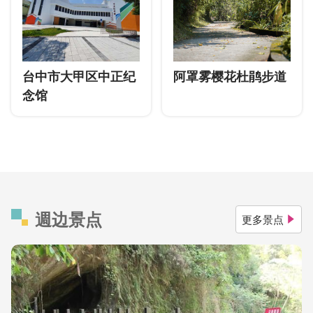
台中市大甲区中正纪
阿罩雾樱花杜鹃步道
念馆
週边景点
更多景点