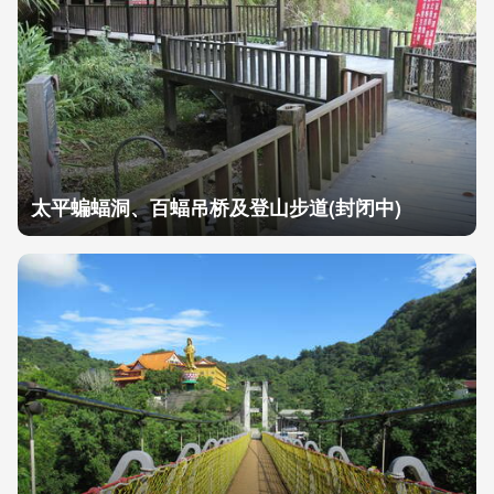
太平蝙蝠洞、百蝠吊桥及登山步道(封闭中)