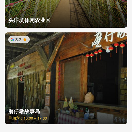
头汴坑休闲农业区
3.7
星
磨仔墩故事岛
星期六：10:00 – 17:00