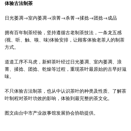
体验古法制茶
日光萎凋→室内萎凋→浪菁→杀菁→揉捻→团捻→成品
拥有百年制茶经验，坚持遵循古老制茶技法，一条龙五感
(视、听、触、嗅、味)体验安排，让顾客体验老茶人的制茶
方式。
道道工序不马虎，新鲜茶叶经过日光萎凋、室内萎凋、浪
菁、揉捻、团捻、乾燥等过程，重现茶叶最原始的古早好滋
味。
不只体验古法制茶，也从中认识茶叶的种类及性质、了解茶
叶制程对茶叶功效的影响，体验到最完整的茶文化。
图文由台中市产业故事馆发展协会协助提供。