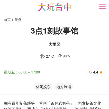
跳
到
开
主
首页
景点
要
内
3点1刻故事馆
容
区
块
大里区
90
%
27
°C
星期五：08:00 – 17:00
4.4
星
休闲娱乐
地方展馆
拥有百年制茶经验，首创「茶包式奶茶」，为发扬茶文化、
体验茶趣味，而成立「3点1刻故事馆」，馆内透过制茶体