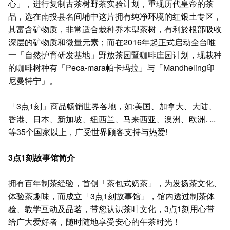
心」，进行复制古茶树野茶实验计划，重现历代皇帝的茶
品，选在南投县名间埔中这片拥有纯净环境的红银土专区，
其富含矿物质，非常适合栽种乔木型茶树，有利於根部吸收
深层的矿物质和微量元素；而在2016年起正式启动全台唯
一「自然护育研发基地」野放茶园暨咖啡庄园计划，现栽种
的咖啡树种有「Peca-mara帕卡玛拉」与「Mandheling印
尼曼特宁」。
「3点1刻」商品畅销世界各地，如:美国、加拿大、大陆、
香港、日本、新加坡、纽西兰、马来西亚、澳洲、欧洲. ...
等35个国家以上，广受世界顾客支持与热爱!
3点1刻故事馆简介
拥有百年制茶经验，首创「茶包式奶茶」，为发扬茶文化、
体验茶趣味，而成立「3点1刻故事馆」，馆内透过制茶体
验、教学互动及品茗，带您认识茶叶文化，3点1刻用心带
给广大爱好者，随时随地享受安心的午茶时光！