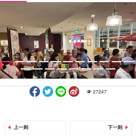
27247
人气
3点1刻故事馆1楼选购区
上一则
下一则