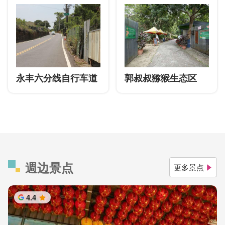
永丰六分线自行车道
郭叔叔猕猴生态区
週边景点
更多景点
4.4
星