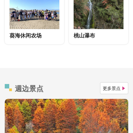
葵海休闲农场
桃山瀑布
週边景点
更多景点