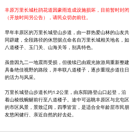
丰原万里长城杜鹃花道因豪雨造成设施损坏，目前暂时封闭
（开放时间另公告），请民众切勿前往。
早年丰原区的万里长城登山步道，由一群热爱山林的山友共
同辟建，全段路径的休憩据点命名自万里长城相关地名，如
八道楼子、玉门关、山海关等，别具特色。
虽曾因九二一地震而受损，但後续已由观光旅游局重新整建
具备绝佳视野的路段，并串联八道楼子，逐步重现步道往日
的活力与风采。
万里长城登山步道长约1.2公里，由东阳路登山口起登，沿
着山棱线蜿蜒前行至八道楼子。途中可远眺丰原区与北屯区
的市区风景，景致辽阔，四季皆宜，是适合全年龄层市民朋
友悠闲健行、亲近自然的好去处。