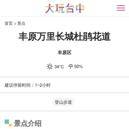
跳
到
开
主
首页
景点
要
内
丰原万里长城杜鹃花道
容
区
块
丰原区
50
%
34
°C
建议停留时间：
1~2小时
登山步道
景点介绍