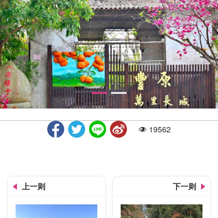
19562
人气
丰原万里长城步道-八道楼子
上一则
下一则