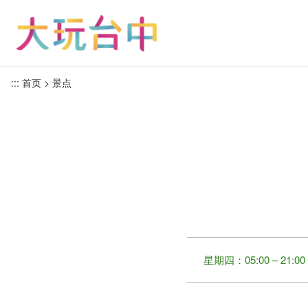
跳
到
主
要
内
:::
首页
景点
容
区
块
星期四：05:00 – 21:00