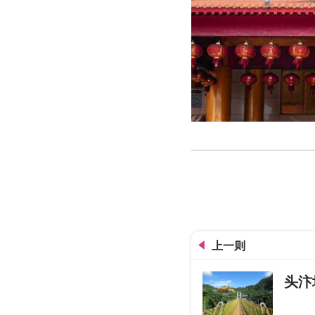
三阳玉府天宫
上一则
头汴