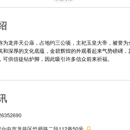
绍
称为龙井天公庙，占地约三公顷，主祀玉皇大帝，被誉为
筑和深厚的文化底蕴，金碧辉煌的外观看起来气势磅礡，
，可供信徒钻炉脚，因此吸引许多信众前来祈福。
讯
26352690
台中市龙井区竹师路二段112巷50号