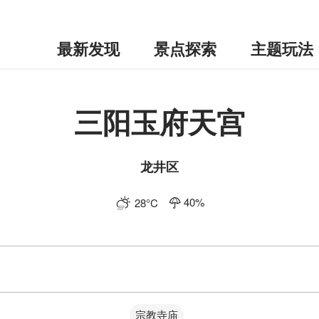
最新发现
景点探索
主题玩法
三阳玉府天宫
龙井区
40
%
28
°C
宗教寺庙