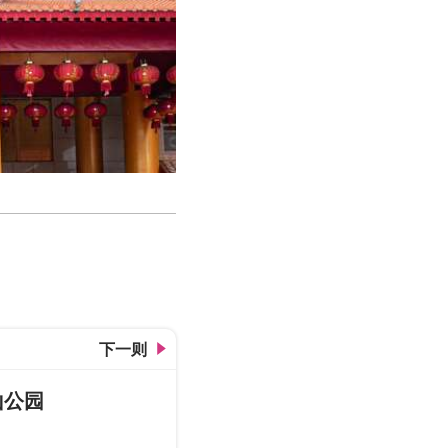
三阳玉府天宫庙
下一则
山公园