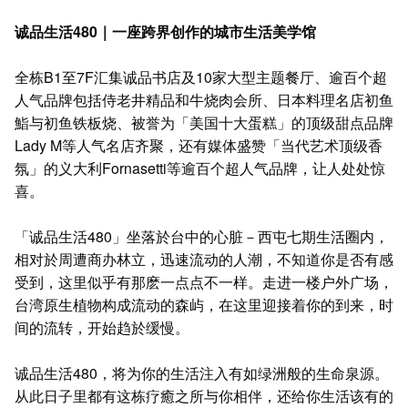
诚品生活480｜一座跨界创作的城市生活美学馆
全栋B1至7F汇集诚品书店及10家大型主题餐厅、逾百个超
人气品牌包括侍老井精品和牛烧肉会所、日本料理名店初鱼
鮨与初鱼铁板烧、被誉为「美国十大蛋糕」的顶级甜点品牌
Lady M等人气名店齐聚，还有媒体盛赞「当代艺术顶级香
氛」的义大利Fornasetti等逾百个超人气品牌，让人处处惊
喜。
「诚品生活480」坐落於台中的心脏－西屯七期生活圈内，
相对於周遭商办林立，迅速流动的人潮，不知道你是否有感
受到，这里似乎有那麽一点点不一样。走进一楼户外广场，
台湾原生植物构成流动的森屿，在这里迎接着你的到来，时
间的流转，开始趋於缓慢。
诚品生活480，将为你的生活注入有如绿洲般的生命泉源。
从此日子里都有这栋疗癒之所与你相伴，还给你生活该有的