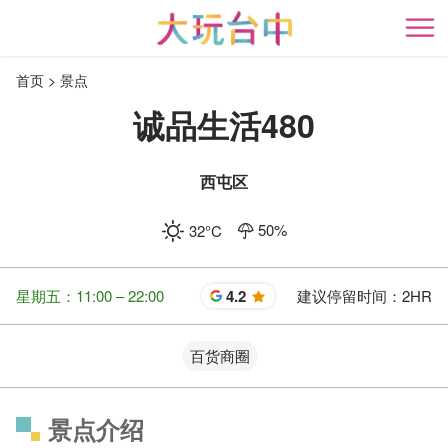
跳
到
开
主
首页
景点
要
内
诚品生活480
容
区
块
西屯区
50
%
32
°C
星期五：11:00 – 22:00
4.2
建议停留时间：
2HR
星
百货商圈
景点介绍