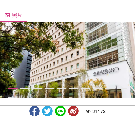
照片
31172
人气
诚品商场外观