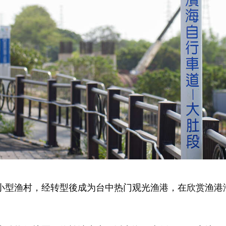
小型渔村，经转型後成为台中热门观光渔港，在欣赏渔港
。