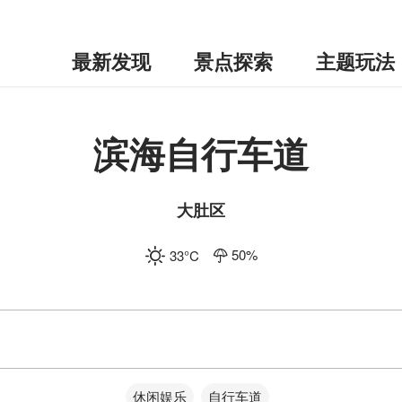
最新发现
景点探索
主题玩法
滨海自行车道
大肚区
50
%
33
°C
休闲娱乐
自行车道