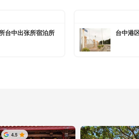
所台中出张所宿泊所
台中港
4.5
星