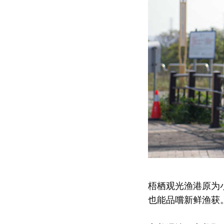
梧栖观光渔港原为
也能品嚐新鲜渔获