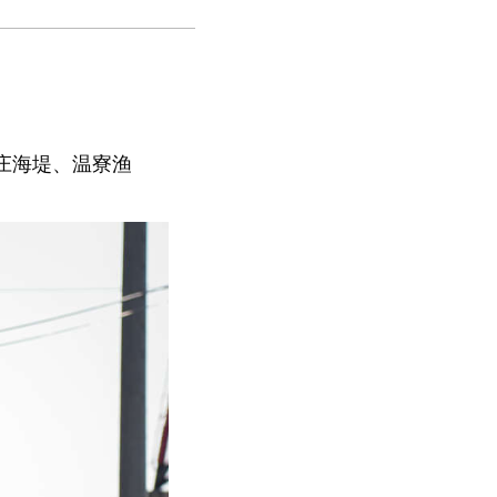
庄海堤、温寮渔