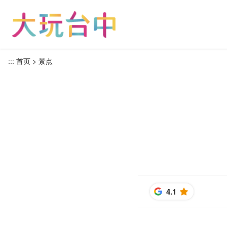
跳
到
主
要
内
:::
首页
景点
容
区
块
4.1
星