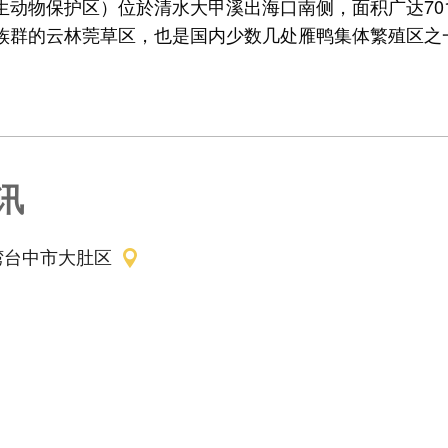
生动物保护区）位於清水大甲溪出海口南侧，面积广达701
族群的云林莞草区，也是国内少数几处雁鸭集体繁殖区之
讯
湾台中市大肚区