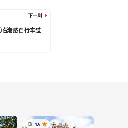
下一则
区临港路自行车道
4.6
星