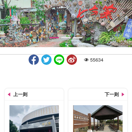
55634
人气
七分窑
上一则
下一则