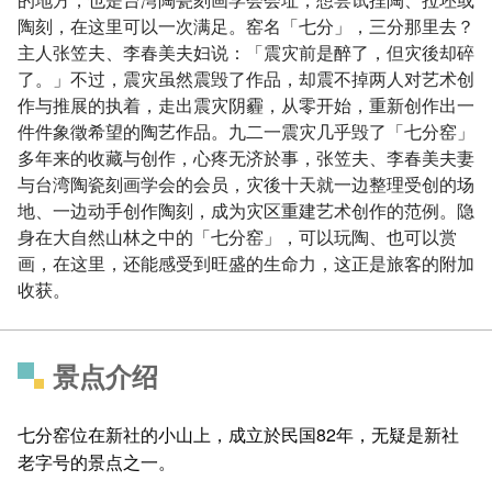
陶刻，在这里可以一次满足。窑名「七分」，三分那里去？
主人张笠夫、李春美夫妇说：「震灾前是醉了，但灾後却碎
了。」不过，震灾虽然震毁了作品，却震不掉两人对艺术创
作与推展的执着，走出震灾阴霾，从零开始，重新创作出一
件件象徵希望的陶艺作品。九二一震灾几乎毁了「七分窑」
多年来的收藏与创作，心疼无济於事，张笠夫、李春美夫妻
与台湾陶瓷刻画学会的会员，灾後十天就一边整理受创的场
地、一边动手创作陶刻，成为灾区重建艺术创作的范例。隐
身在大自然山林之中的「七分窑」，可以玩陶、也可以赏
画，在这里，还能感受到旺盛的生命力，这正是旅客的附加
收获。
景点介绍
七分窑位在新社的小山上，成立於民国82年，无疑是新社
老字号的景点之一。