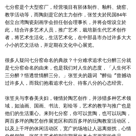
七分窑是个大型窑厂，经营项目有胚体制作、釉料、烧窑、
教学活动等，而陶刻是它的主力创作，张笠夫於民国84年
创立台湾陶瓷刻画学会担任创会理事长，并将会馆设立於
此，结合许多艺术人员，推广艺术，栽培新生代艺术创作
者，将艺术生活化，生活艺术化，在中部县市办过许多大大
小小的艺文活动，并定期在文化中心展览。
很多人疑问七分窑命名的典故？十分难求追求七分醉三分就
是七分窑命名的由来，也是我们对人生的态度，「人生何不
三分醉？悟透世情醉三分。」张笠夫的题词〝醉仙〞曾撼动
过许多人，而我们抱着追求七分、待客八分的心态经营。
张笠夫与李春美夫妇，锺情於陶艺创作，并涉猎多种艺术领
域，如油画、国画、书法、彩绘等，艺术的教学与推广也是
他们的生活重心。来到七分窑，你可以赏陶，也可以玩陶，
两百多坪的陶艺创作展览区和四百多坪的玩陶教室活动区，
以及上千坪的休闲活动区，宽广的场地让人远离烦扰，心情
自然舒朗。张笠夫艺术馆则定期展出本土书画家的作品。