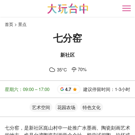
跳
到
开
主
首页
景点
要
内
七分窑
容
区
块
新社区
70
%
35
°C
星期六：09:00 – 17:00
4.7
建议停留时间：
1-3小时
星
艺术空间
花园农场
特色文化
七分窑，是新社区崑山村中一处推广水墨画、陶瓷刻画艺术
的地方，也是台湾陶瓷刻画学会会址，想尝试捏陶、拉坯或