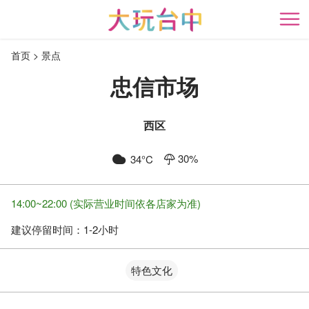
跳
到
开
主
首页
景点
要
内
忠信市场
容
区
块
西区
30
%
34
°C
14:00~22:00 (实际营业时间依各店家为准)
建议停留时间：
1-2小时
特色文化