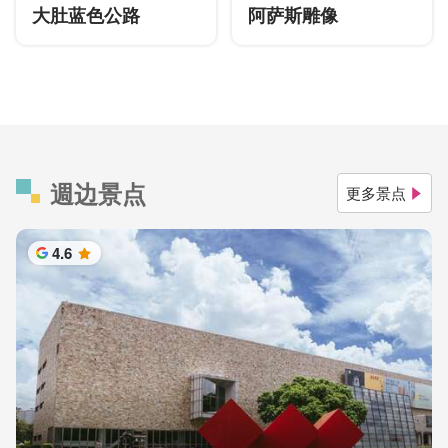
大肚蓝色公路
阿萨斯雕像
週边景点
更多景点
4.6
星