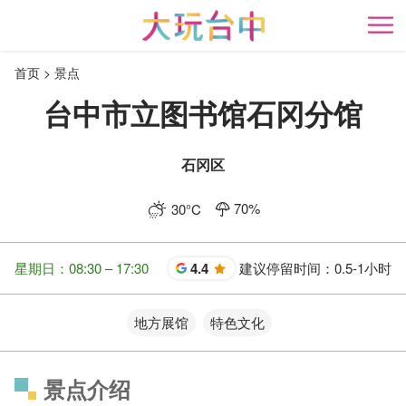
跳
到
开
主
首页
景点
要
内
台中市立图书馆石冈分馆
容
区
块
石冈区
70
%
30
°C
星期日：08:30 – 17:30
4.4
建议停留时间：
0.5-1小时
星
地方展馆
特色文化
景点介绍