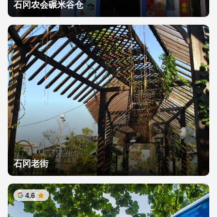
石冈农会碾米谷仓
石冈老街
4.6
星