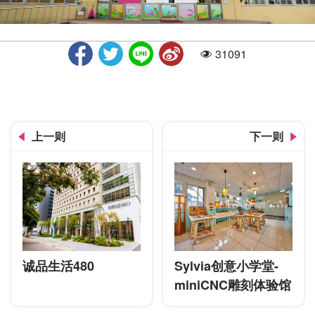
31091
人气
入口
上一则
下一则
诚品生活480
Sylvia创意小学堂-
miniCNC雕刻体验馆