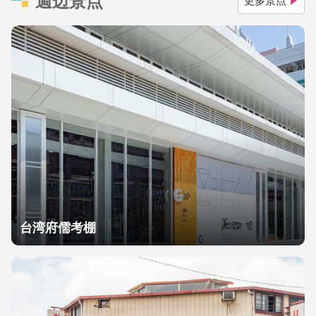
台湾府儒考棚