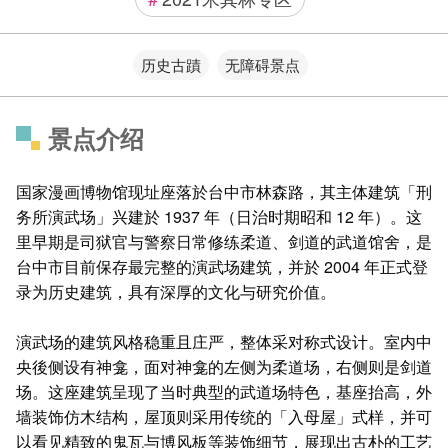
历史古蹟
无障碍景点
景点介绍
国家漫画博物馆现址座落於台中市林森路，其主体建筑「刑
务所演武场」兴建於 1937 年（日治时期昭和 12 年）。这
里早期是司狱官与警察日常修练柔道、剑道的武道馆舍，是
台中市目前保存最完整的演武场建筑，并於 2004 年正式登
录为历史建筑，具有深厚的文化与研究价值。
演武场的建筑风格稳重且庄严，整体采对称式设计。室内中
央後侧设有神龛，面对神龛的左侧为柔道场，右侧则是剑道
场。这座建筑呈现了当时典型的武道场特色，基座抬高，外
墙装饰仿木结构，屋顶则采用传统的「入母屋」式样，并可
以看见精致的鬼瓦与博风板等装饰细节，展现出古朴的工艺