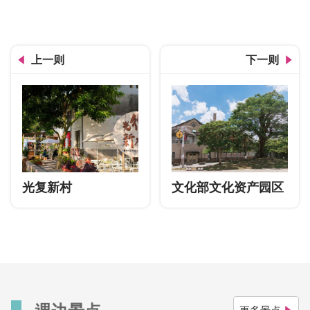
国漫馆筹备处
上一则
下一则
光复新村
文化部文化资产园区
週边景点
更多景点