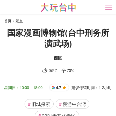
跳
到
开
主
首页
景点
要
内
国家漫画博物馆(台中刑务所
容
区
演武场)
块
西区
70
%
30
°C
星期日：10:00 – 18:00
4.7
建议停留时间：
1-2小时
星
#
旧城探索
#
慢游中台湾
#
2021米其林专区