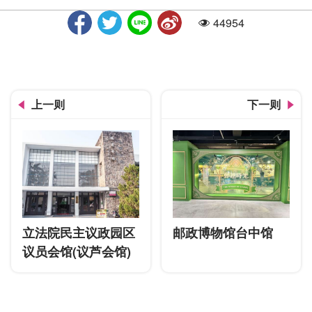
44954
人气
石冈老街
上一则
下一则
立法院民主议政园区
邮政博物馆台中馆
议员会馆(议芦会馆)