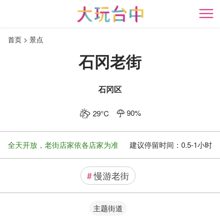
跳
到
开
主
首页
景点
要
内
石冈老街
容
区
块
石冈区
90
%
29
°C
全天开放，老街店家依各店家为准
建议停留时间：
0.5-1小时
#
慢游老街
主题街道