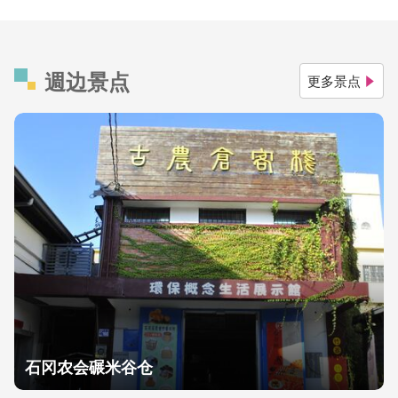
週边景点
更多景点
石冈农会碾米谷仓