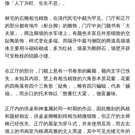
徵「人丁兴旺、生生不息」。
林宅的石雕相当精致，在清代民宅中颇为罕见。门厅和正厅
的部分都有地牛（柜台脚）的雕饰，门厅中央门额书有「大
夫第」，两边廊墙的水车堵上，有颜色丰富且外形细致的交
趾陶装饰，样式变化多端。而隔开中庭与侧院的两道高墙墙
体主要用斗砌砖砌成，多为红砖，墙基为鹅卵石，墙壁开辟
可安枪枝的铳眼小缝。
在正厅的部分，门楣上悬有一书卷形的匾额，额内文字已佚
失，未知其内容。壁上有相当精致的六角形木质花窗，花窗
的四角落有四个三角形「挞角」，雕有四只蝙蝠，代表「赐
福」，而步口的托木饰以「憨番扛大梁」，饶富趣味。
正厅内的供桌和神龛属於同一时期的作品，因此雕刻的风格
和题材相近，供桌桌脚雕刻得相当精微细致，但正厅的太师
椅已经佚失。正厅的屋架为穿斗式，并未使用瓜筒，而左右
墙上的书画皆为格调高雅的文人黑迹，其中可见光绪元年的