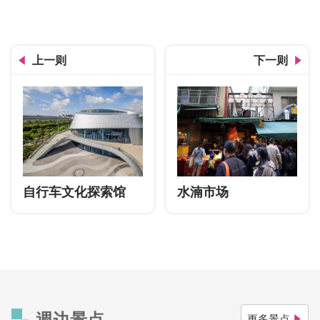
大夫第
上一则
下一则
自行车文化探索馆
水湳市场
週边景点
更多景点