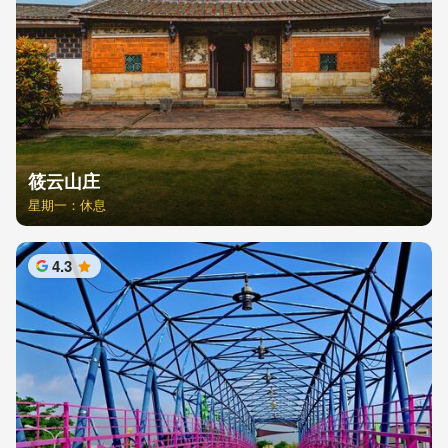
筱云山庄
星期一：休息
4.3
星