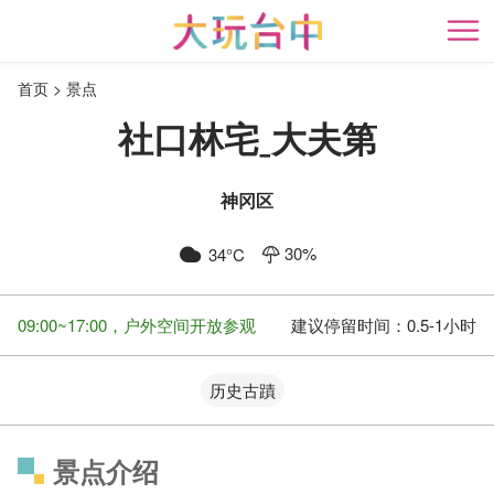
跳
到
开
主
首页
景点
要
内
社口林宅ˍ大夫第
容
区
块
神冈区
30
%
34
°C
09:00~17:00，户外空间开放参观
建议停留时间：
0.5-1小时
历史古蹟
景点介绍