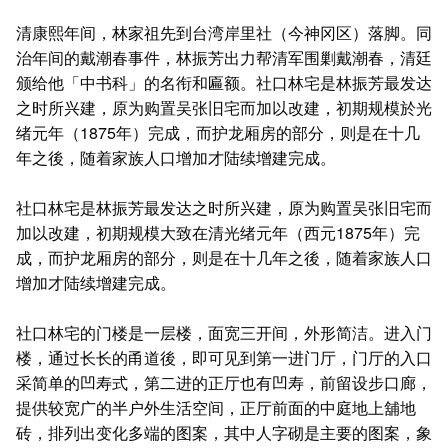
清康熙年间，林家祖先到台湾岸里社（今神冈区）落脚。同
治年间的戴潮春事件，林振芳出力帮清军围剿戴潮春，清廷
颁给他「中书科」的名衔和匾额。社口林宅是林振芳最发达
之时所兴建，原为购置吴张旧宅而加以改建，初期规模於光
绪元年（1875年）完成，而护龙厢房的部分，则是在十几
年之後，随着家族人口增加才陆续增建完成。
社口林宅是林振芳最发达之时所兴建，原为购置吴张旧宅而
加以改建，初期规模大致在清光绪元年（西元1875年）完
成，而护龙厢房的部分，则是在十几年之後，随着家族人口
增加才陆续增建完成。
社口林宅的门楼是一层楼，面宽三开间，外形简洁。进入门
楼，通过长长的甬道後，即可见到第一进门厅，门厅的入口
采简单的凹寿式，第二进的正厅也有凹寿，前留设步口廊，
提供较宽广的半户外生活空间，正厅前面的中庭地上舖地
砖，排列出变化多端的图案，其中人字砌是主要的图案，象