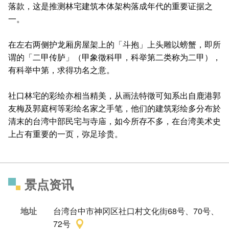
落款，这是推测林宅建筑本体架构落成年代的重要证据之
一。
在左右两侧护龙厢房屋架上的「斗抱」上头雕以螃蟹，即所
谓的「二甲传胪」（甲象徵科甲，科举第二类称为二甲），
有科举中第，求得功名之意。
社口林宅的彩绘亦相当精美，从画法特徵可知系出自鹿港郭
友梅及郭庭柯等彩绘名家之手笔，他们的建筑彩绘多分布於
清末的台湾中部民宅与寺庙，如今所存不多，在台湾美术史
上占有重要的一页，弥足珍贵。
景点资讯
地址
台湾台中市神冈区社口村文化街68号、70号、
72号