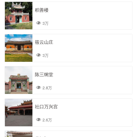
积善楼
3万
筱云山庄
3万
陈三纲堂
2.8万
社口万兴宫
2.6万