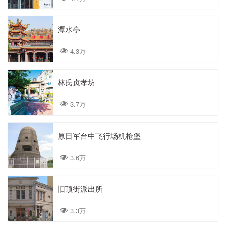
潭水亭
4.3万
林氏贞孝坊
3.7万
原日军台中飞行场机枪堡
3.6万
旧顶街派出所
3.3万