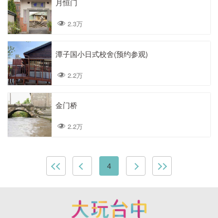
月恒门
2.3万
潭子国小日式校舍(预约参观)
2.2万
金门桥
2.2万
4