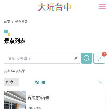
跳
到
开
主
要
首页
景点探索
内
容
区
景点列表
块
共有 54 项结果
排序：
热门度
台湾府儒考棚
4.7万