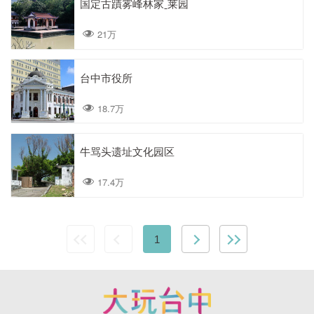
国定古蹟雾峰林家ˍ莱园
21万
台中市役所
18.7万
牛骂头遗址文化园区
17.4万
1