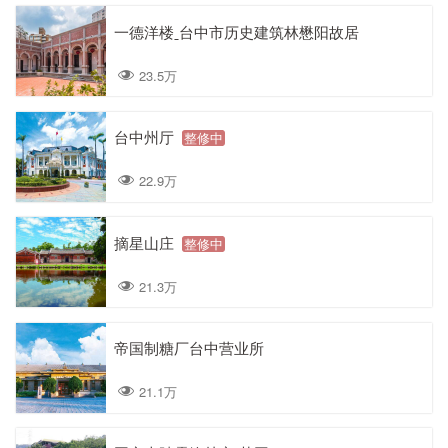
一德洋楼ˍ台中市历史建筑林懋阳故居
23.5万
台中州厅
整修中
22.9万
摘星山庄
整修中
21.3万
帝国制糖厂台中营业所
21.1万