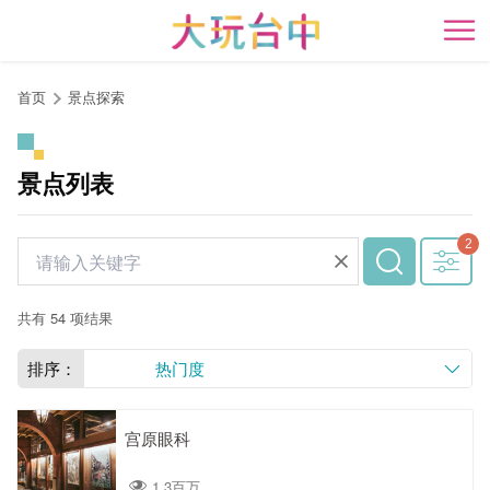
跳
到
开
主
要
首页
景点探索
内
容
区
景点列表
块
共有 54 项结果
排序：
热门度
宫原眼科
1.3百万