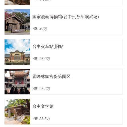
国家漫画博物馆(台中刑务所演武场)
42万
台中火车站ˍ旧站
26.9万
雾峰林家宫保第园区
25.3万
台中文学馆
23.5万