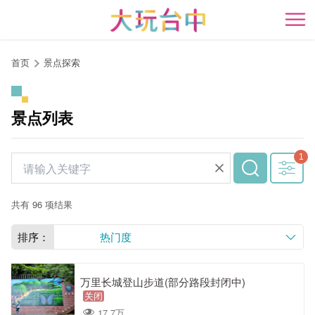
跳
到
开
主
要
首页
景点探索
内
容
区
景点列表
块
共有 96 项结果
排序：
热门度
万里长城登山步道(部分路段封闭中)
关闭
17.7万