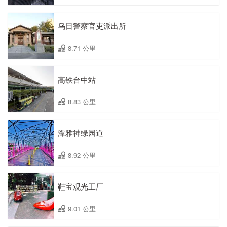
乌日警察官吏派出所
8.71 公里
高铁台中站
8.83 公里
潭雅神绿园道
8.92 公里
鞋宝观光工厂
9.01 公里