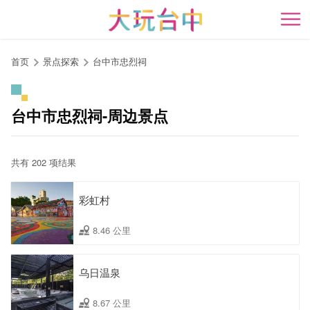
跳
到
开
主
要
首页
景点探索
台中市忠烈祠
内
容
区
台中市忠烈祠-周边景点
块
共有 202 项结果
彩虹村
8.46 公里
乌日温泉
8.67 公里