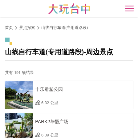
跳
到
开
主
要
首页
景点探索
山线自行车道(专用道路段)
内
容
区
山线自行车道(专用道路段)-周边景点
块
共有 191 项结果
丰乐雕塑公园
6.32 公里
PARK2草悟广场
6.39 公里