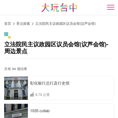
跳
到
开
主
要
首页
景点探索
立法院民主议政园区议员会馆(议芦会馆)
内
容
区
立法院民主议政园区议员会馆(议芦会馆)-
块
周边景点
共有 94 项结果
彰化银行总行及行史馆
9.73 公里
1035 collab