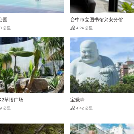
公园
台中市立图书馆兴安分馆
23 公里
4.24 公里
K2草悟广场
宝觉寺
39 公里
4.42 公里