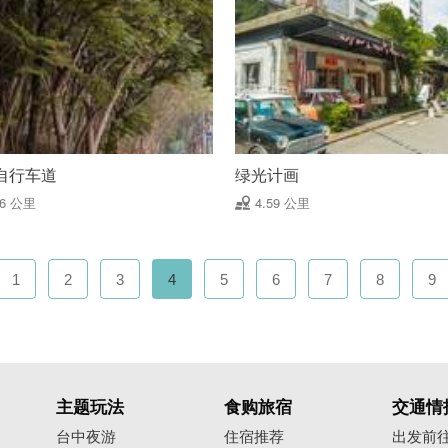
自行车道
绿光计画
56 公里
4.59 公里
1
2
3
4
5
6
7
8
9
主题玩法
食购旅宿
交通情
台中夜游
住宿推荐
出发前