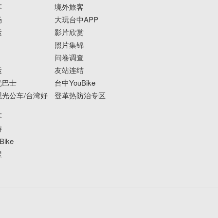
车
境外旅客
场
大玩台中APP
运
影片欣赏
照片集锦
问卷调查
运
友站连结
光巴士
台中YouBike
光公车/台湾好
登革热防治专区
车
游
ike
搜