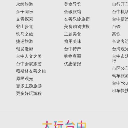
永续旅游
美食导览
自行开
亲子同乐
低碳旅馆
台中机
文青探索
友善乐龄旅宿
台中捷
登山步道
美食购物快搜
台铁
铁马之旅
主题美食
高铁
捷运旅游
飨用美味
长途客
银发漫游
台中特产
台湾观
台中人文之美
购物商圈
台中市观
行
台中会展旅游
优惠情报
市区公
穆斯林友善之旅
驾车旅
原民观光
台中YouB
更多主题旅游
租车快
更多好玩游程