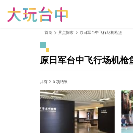
跳
到
主
要
内
:::
首页
景点探索
原日军台中飞行场机枪堡
容
区
块
原日军台中飞行场机枪
共有 210 项结果