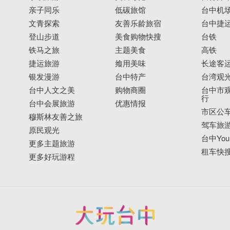
亲子同乐
低碳旅馆
台中机
文青探索
友善乐龄旅宿
台中捷
登山步道
美食购物快搜
台铁
铁马之旅
主题美食
高铁
捷运旅游
飨用美味
长途客
银发漫游
台中特产
台湾观
台中人文之美
购物商圈
台中市观
行
台中会展旅游
优惠情报
市区公
穆斯林友善之旅
驾车旅
原民观光
台中YouB
更多主题旅游
租车快
更多好玩游程