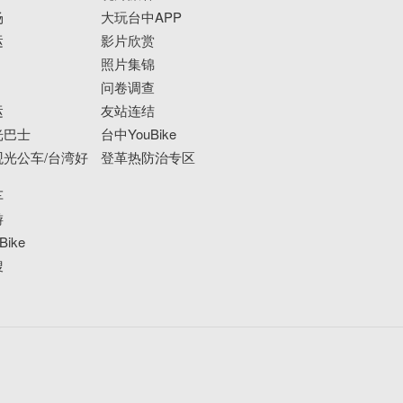
场
大玩台中APP
运
影片欣赏
照片集锦
问卷调查
运
友站连结
光巴士
台中YouBike
光公车/台湾好
登革热防治专区
车
游
ike
搜