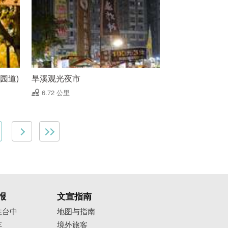
园道)
旱溪观光夜市
6.72 公里
报
文宣指南
往台中
地图与指南
车
境外旅客