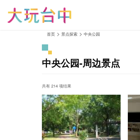
跳
到
主
要
内
:::
首页
景点探索
中央公园
容
区
块
中央公园-周边景点
共有 214 项结果