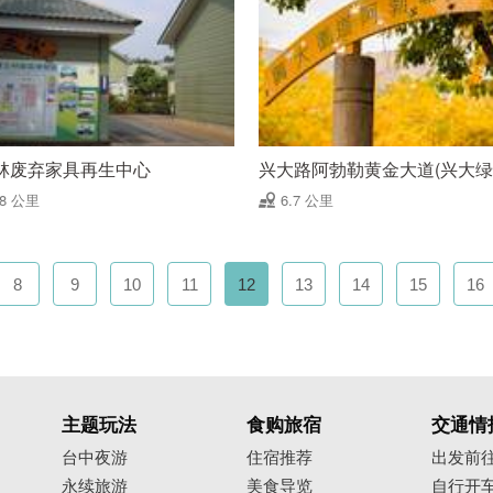
林废弃家具再生中心
兴大路阿勃勒黄金大道(兴大绿
68 公里
6.7 公里
8
9
10
11
12
13
14
15
16
主题玩法
食购旅宿
交通情
台中夜游
住宿推荐
出发前
永续旅游
美食导览
自行开