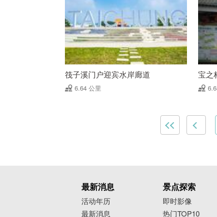
筏子溪门户迎宾水岸廊道
宝之
6.64 公里
6.
最新消息
景点探索
活动年历
即时影像
最新消息
热门TOP10