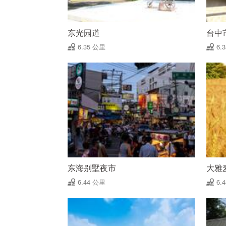
东光园道
台中
6.35 公里
6.
东海别墅夜市
大雅
6.44 公里
6.