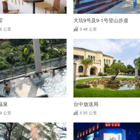
窑
大坑9号及9-1号登山步道
46 公里
5.48 公里
温泉
台中放送局
49 公里
5.55 公里