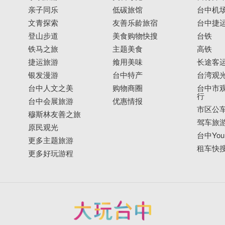
亲子同乐
低碳旅馆
台中机
文青探索
友善乐龄旅宿
台中捷
登山步道
美食购物快搜
台铁
铁马之旅
主题美食
高铁
捷运旅游
飨用美味
长途客
银发漫游
台中特产
台湾观
台中人文之美
购物商圈
台中市观
行
台中会展旅游
优惠情报
市区公
穆斯林友善之旅
驾车旅
原民观光
台中YouB
更多主题旅游
租车快
更多好玩游程