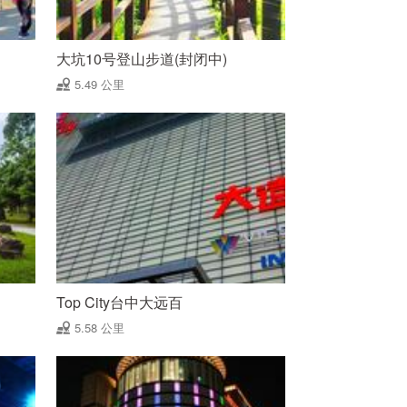
大坑10号登山步道(封闭中)
5.49 公里
Top City台中大远百
5.58 公里