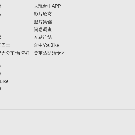
场
大玩台中APP
运
影片欣赏
照片集锦
问卷调查
运
友站连结
光巴士
台中YouBike
光公车/台湾好
登革热防治专区
车
游
ike
搜