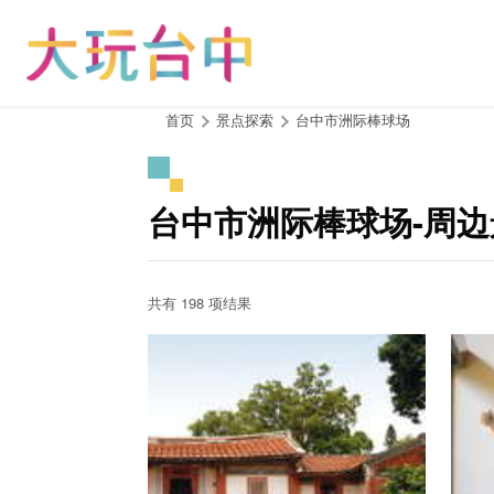
跳
到
主
要
内
:::
首页
景点探索
台中市洲际棒球场
容
区
块
台中市洲际棒球场-周边
共有 198 项结果