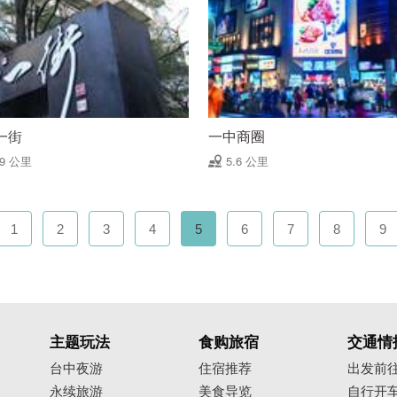
一街
一中商圈
59 公里
5.6 公里
1
2
3
4
5
6
7
8
9
主题玩法
食购旅宿
交通情
台中夜游
住宿推荐
出发前
永续旅游
美食导览
自行开