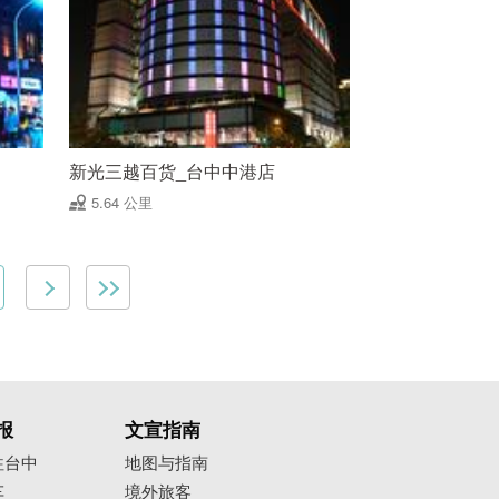
新光三越百货_台中中港店
5.64 公里
报
文宣指南
往台中
地图与指南
车
境外旅客