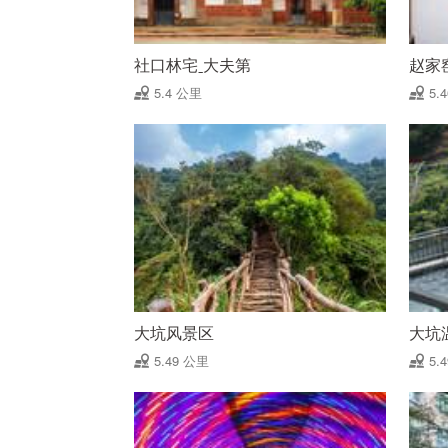
社口林宅ˍ大夫第
赵家
5.4 公里
5.
大坑风景区
大坑
5.49 公里
5.