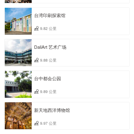
台湾印刷探索馆
9.82 公里
DaliArt 艺术广场
9.88 公里
台中都会公园
9.89 公里
新天地西洋博物馆
9.97 公里