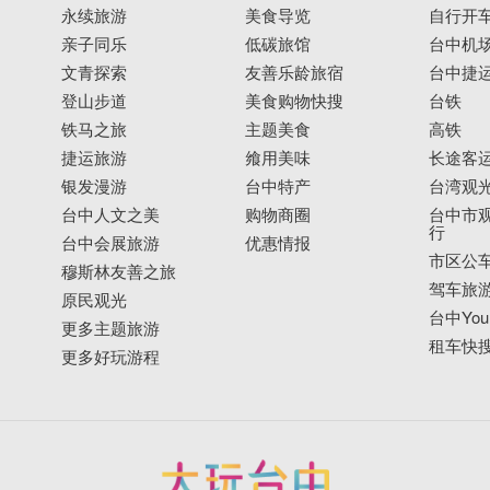
永续旅游
美食导览
自行开
亲子同乐
低碳旅馆
台中机
文青探索
友善乐龄旅宿
台中捷
登山步道
美食购物快搜
台铁
铁马之旅
主题美食
高铁
捷运旅游
飨用美味
长途客
银发漫游
台中特产
台湾观
台中人文之美
购物商圈
台中市观
行
台中会展旅游
优惠情报
市区公
穆斯林友善之旅
驾车旅
原民观光
台中YouB
更多主题旅游
租车快
更多好玩游程