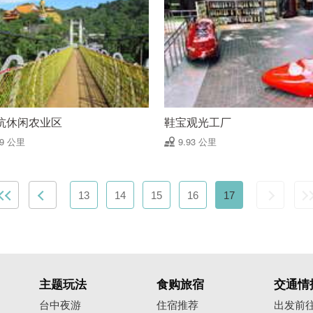
坑休闲农业区
鞋宝观光工厂
89 公里
9.93 公里
13
14
15
16
17
主题玩法
食购旅宿
交通情
台中夜游
住宿推荐
出发前