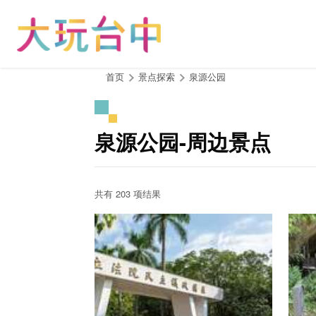
跳
到
主
要
内
:::
首页
景点探索
泉源公园
容
区
块
泉源公园-周边景点
共有 203 项结果