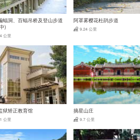
蝙蝠洞、百蝠吊桥及登山步道
阿罩雾樱花杜鹃步道
中)
9.24 公里
24 公里
监狱矫正教育馆
摘星山庄
61 公里
9.7 公里