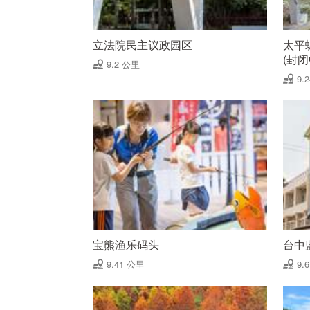
立法院民主议政园区
太平
(封闭
9.2 公里
9.
宝熊渔乐码头
台中
9.41 公里
9.