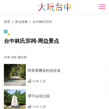
跳
到
开
主
要
首页
景点探索
台中林氏宗祠
内
容
区
台中林氏宗祠-周边景点
块
共有 206 项结果
阿罩雾樱花杜鹃步道
8.98 公里
潭子运动公园
9.03 公里