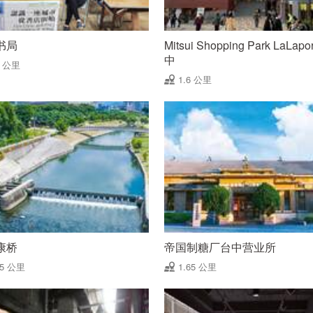
书局
Mitsui Shopping Park LaLapo
中
6 公里
1.6 公里
康桥
帝国制糖厂台中营业所
65 公里
1.65 公里