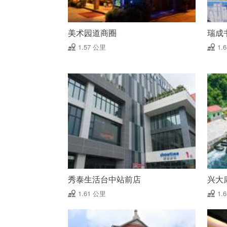
美术园道商圈
瑞成
1.57 公里
1.
秀泰生活台中站前店
兴大
1.61 公里
1.