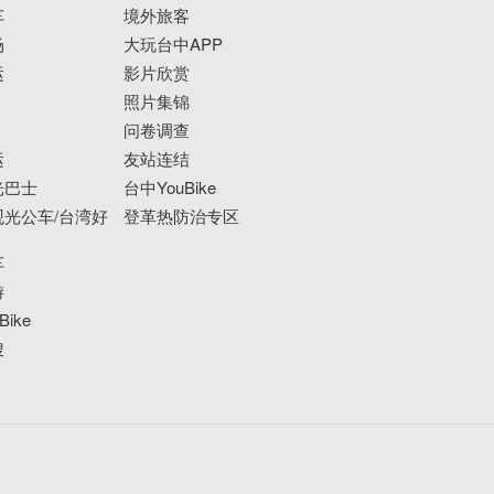
车
境外旅客
场
大玩台中APP
运
影片欣赏
照片集锦
问卷调查
运
友站连结
光巴士
台中YouBike
光公车/台湾好
登革热防治专区
车
游
ike
搜