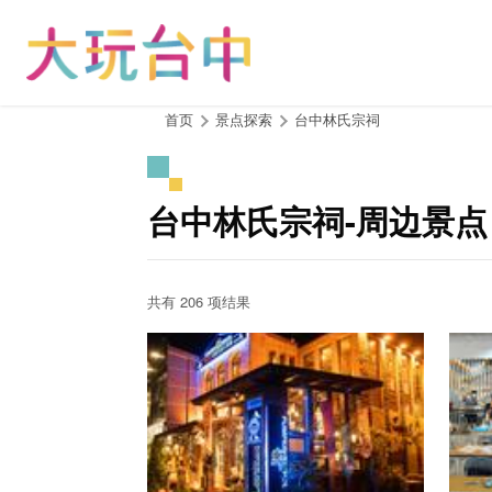
跳
到
主
要
内
:::
首页
景点探索
台中林氏宗祠
容
区
块
台中林氏宗祠-周边景点
共有 206 项结果