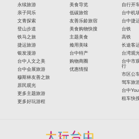
永续旅游
美食导览
自行开
亲子同乐
低碳旅馆
台中机
文青探索
友善乐龄旅宿
台中捷
登山步道
美食购物快搜
台铁
铁马之旅
主题美食
高铁
捷运旅游
飨用美味
长途客
银发漫游
台中特产
台湾观
台中人文之美
购物商圈
台中市观
行
台中会展旅游
优惠情报
市区公
穆斯林友善之旅
驾车旅
原民观光
台中YouB
更多主题旅游
租车快
更多好玩游程