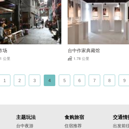
市场
台中作家典藏馆
71 公里
1.78 公里
1
2
3
4
5
6
7
8
9
主题玩法
食购旅宿
交通情
台中夜游
住宿推荐
出发前