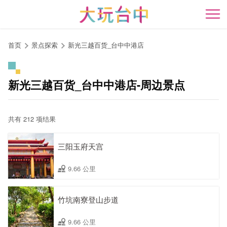
跳
到
开
主
要
首页
景点探索
新光三越百货_台中中港店
内
容
区
新光三越百货_台中中港店-周边景点
块
共有 212 项结果
三阳玉府天宫
9.66 公里
竹坑南寮登山步道
9.66 公里