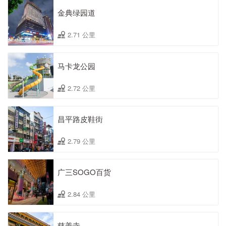
金典绿园道
2.71 公里
马卡龙公园
2.72 公里
昌平路皮鞋街
2.79 公里
广三SOGO百货
2.84 公里
慈善寺