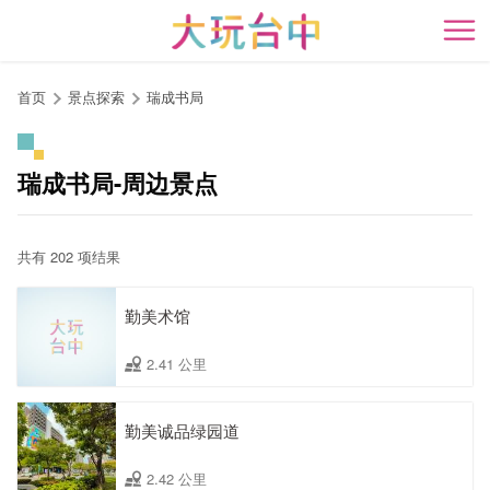
跳
到
开
主
要
首页
景点探索
瑞成书局
内
容
区
瑞成书局-周边景点
块
共有 202 项结果
勤美术馆
2.41 公里
勤美诚品绿园道
2.42 公里