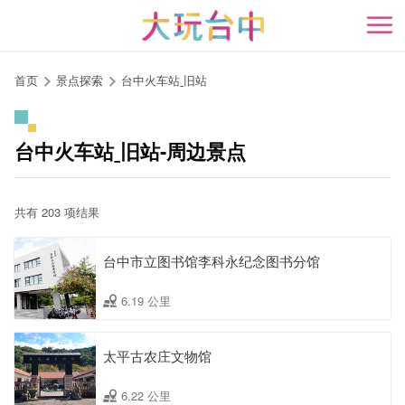
跳
到
开
主
要
首页
景点探索
台中火车站ˍ旧站
内
容
区
台中火车站ˍ旧站-周边景点
块
共有 203 项结果
台中市立图书馆李科永纪念图书分馆
6.19 公里
太平古农庄文物馆
6.22 公里