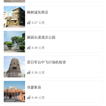
枫树诚实商店
6.27 公里
麻园头溪溪滨公园
6.36 公里
原日军台中飞行场机枪堡
6.36 公里
张廖家庙
6.46 公里