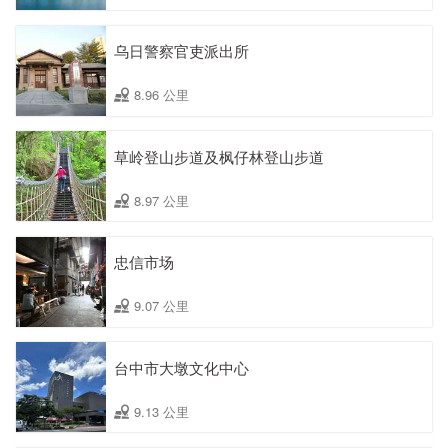
乌日警察官吏派出所
8.96 公里
草岭登山步道及枫仔林登山步道
8.97 公里
忠信市场
9.07 公里
台中市大墩文化中心
9.13 公里