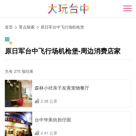
跳
到
开
主
要
首页
景点探索
原日军台中飞行场机枪堡
内
容
区
原日军台中飞行场机枪堡-周边消费店家
块
共有 275 项结果
森林小径亲子友善宠物餐厅
2.38 公里
台中华美街担仔面
2.41 公里