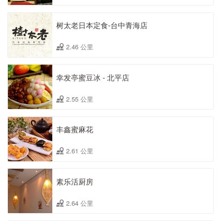
树太老日本定食-台中青海店
2.46 公里
幸发亭蜜豆冰 - 北平店
2.55 公里
丰鑫蜜麻花
2.61 公里
素乐活厨房
2.64 公里