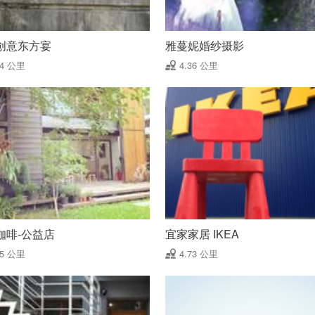
创意东方宴
雅蔓妮婚纱摄影
24 公里
4.36 公里
咖啡-公益店
宜家家居 IKEA
65 公里
4.73 公里