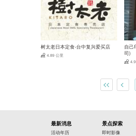
树太老日本定食-台中复兴爱买店
自己
司)
4.89 公里
4.
最新消息
景点探索
活动年历
即时影像