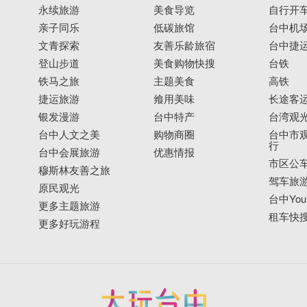
永续旅游
美食导览
自行开
亲子同乐
低碳旅馆
台中机
文青探索
友善乐龄旅宿
台中捷
登山步道
美食购物快搜
台铁
铁马之旅
主题美食
高铁
捷运旅游
飨用美味
长途客
银发漫游
台中特产
台湾观
台中人文之美
购物商圈
台中市观
行
台中会展旅游
优惠情报
市区公
穆斯林友善之旅
驾车旅
原民观光
台中YouB
更多主题旅游
租车快
更多好玩游程