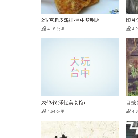
2派克脆皮鸡排-台中黎明店
印月
4.18 公里
4.
灰鸽/锅(禾忆美食馆)
目觉
4.54 公里
4.