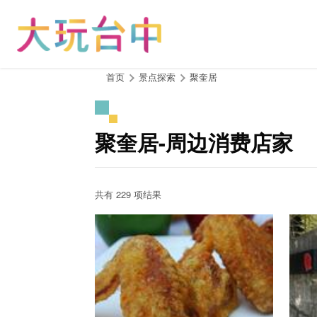
跳
到
主
要
内
:::
首页
景点探索
聚奎居
容
区
块
聚奎居-周边消费店家
共有 229 项结果