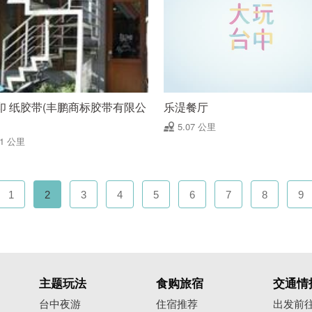
印 纸胶带(丰鹏商标胶带有限公
乐湜餐厅
5.07 公里
91 公里
1
2
3
4
5
6
7
8
9
主题玩法
食购旅宿
交通情
台中夜游
住宿推荐
出发前