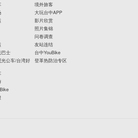
车
境外旅客
场
大玩台中APP
运
影片欣赏
照片集锦
问卷调查
运
友站连结
光巴士
台中YouBike
光公车/台湾好
登革热防治专区
车
游
ike
搜