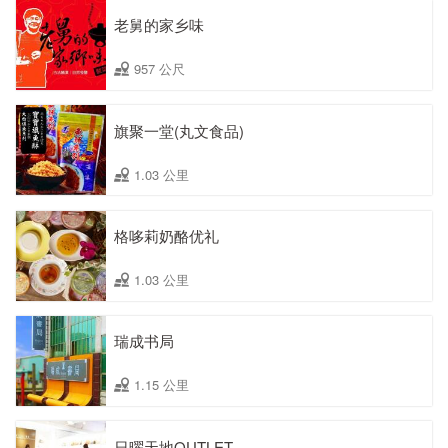
老舅的家乡味
957 公尺
旗聚一堂(丸文食品)
1.03 公里
格哆莉奶酪优礼
1.03 公里
瑞成书局
1.15 公里
日曜天地OUTLET