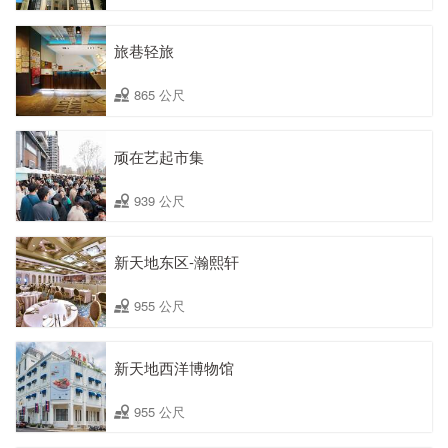
旅巷轻旅
865 公尺
顽在艺起市集
939 公尺
新天地东区-瀚熙轩
955 公尺
新天地西洋博物馆
955 公尺