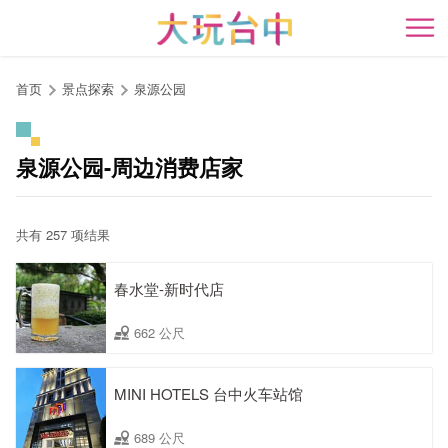
跳
到
开
主
要
首页
景点探索
泉源公园
内
容
区
泉源公园-周边消费店家
块
共有 257 项结果
春水堂-新时代店
662 公尺
MINI HOTELS 台中火车站馆
689 公尺