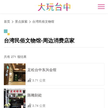
跳
到
开
主
要
首页
景点探索
台湾民俗文物馆
内
容
区
台湾民俗文物馆-周边消费店家
块
共有 271 项结果
足松台中东兴会馆
3.71 公里
陈雕刻处
3.74 公里