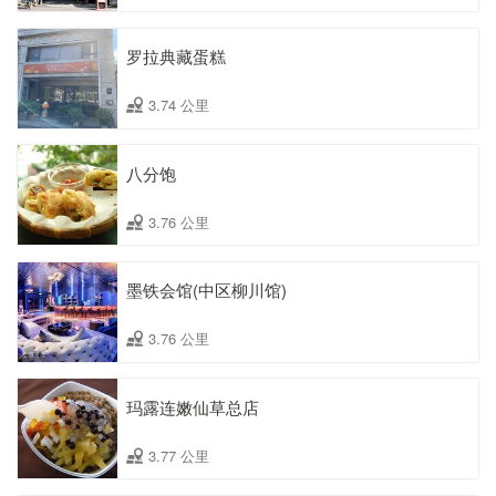
罗拉典藏蛋糕
3.74 公里
八分饱
3.76 公里
墨铁会馆(中区柳川馆)
3.76 公里
玛露连嫩仙草总店
3.77 公里