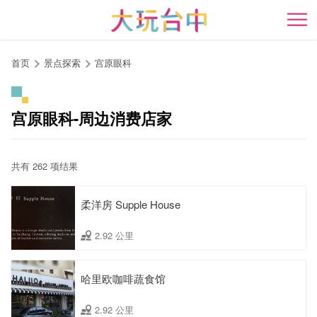
跳
到
开
主
要
首页
景点探索
宫原眼科
内
容
区
宫原眼科-周边消费店家
块
共有 262 项结果
柔洋房 Supple House
2.92 公里
哈里欧咖啡蔬食馆
2.92 公里