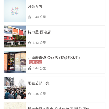
月亮奇司
8.43 公里
特力屋-西屯店
8.43 公里
北泽寿喜烧-公益店 (整修店休中)
暂时歇业
8.44 公里
顽在艺起市集
8.45 公里
树太老日本定食-公益创始店 (整修店休