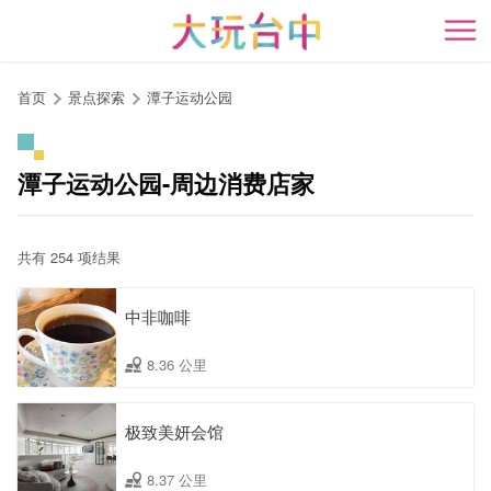
跳
到
开
主
要
首页
景点探索
潭子运动公园
内
容
区
潭子运动公园-周边消费店家
块
共有 254 项结果
中非咖啡
8.36 公里
极致美妍会馆
8.37 公里