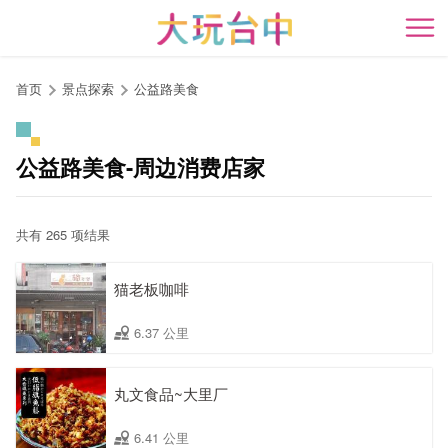
跳
到
开
主
要
首页
景点探索
公益路美食
内
容
区
公益路美食-周边消费店家
块
共有 265 项结果
猫老板咖啡
6.37 公里
丸文食品~大里厂
6.41 公里