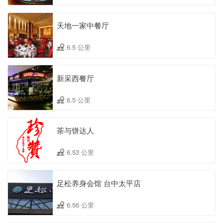
天地一家中餐厅
6.5 公里
新采西餐厅
6.5 公里
茶与饼达人
6.53 公里
足松养身会馆 台中太平店
6.56 公里