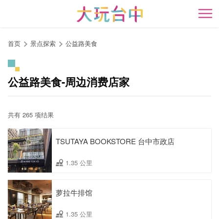
跳
到
开
主
要
首页
景点探索
公益路美食
内
容
区
公益路美食-周边消费店家
块
共有 265 项结果
TSUTAYA BOOKSTORE 台中市政店
1.35 公里
萝拉牛排馆
1.35 公里