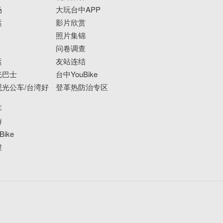
场
大玩台中APP
运
影片欣赏
照片集锦
问卷调查
运
友站连结
光巴士
台中YouBike
光公车/台湾好
登革热防治专区
车
游
ike
搜