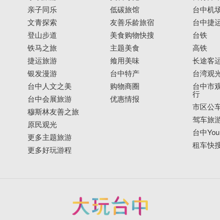
亲子同乐
低碳旅馆
台中机
文青探索
友善乐龄旅宿
台中捷
登山步道
美食购物快搜
台铁
铁马之旅
主题美食
高铁
捷运旅游
飨用美味
长途客
银发漫游
台中特产
台湾观
台中人文之美
购物商圈
台中市观
行
台中会展旅游
优惠情报
市区公
穆斯林友善之旅
驾车旅
原民观光
台中YouB
更多主题旅游
租车快
更多好玩游程