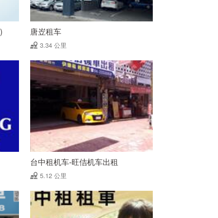
)
唐岦租车
3.34 公里
台中租机车-旺佶机车出租
5.12 公里