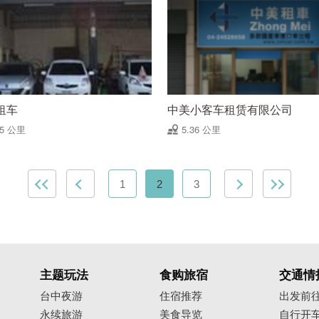
租车
中美小客车租赁有限公司
35 公里
5.36 公里
1
2
3
主题玩法
食购旅宿
交通情
台中夜游
住宿推荐
出发前
永续旅游
美食导览
自行开