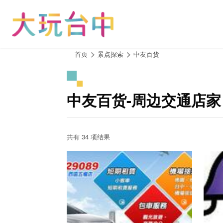
跳
到
主
要
内
:::
首页
景点探索
中友百货
容
区
块
中友百货-周边交通店家
共有 34 项结果