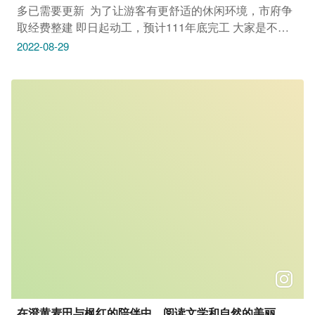
多已需要更新​ ​ 为了让游客有更舒适的休闲环境，市府争
取经费整建​ 即日起动工，预计111年底完工​ 大家是不是
也和玩编一样很期待呢！ ​ 以下就让玩编来统整​ 大坑1号
2022-08-29
步道体训场休憩区整建重点吧​ ​ 整体环境重新规划设计 平
台及凉亭整建 新建木制爬梯、爬网等林间攀爬设施(规划
构想案例如图示)​ 还有新增森林体验设施，等你来探索 ​
玩编好兴奋，今年底又有新景点可以探索了​ 提醒大家，
目前体训场封闭施工中，请勿进入！​ 更多旅游资讯请请
持续关注台中观光旅游网 ：
https://travel.taichung.gov.tw/​ _________________​ #安
心旅游首选台中​ #勤洗手 #戴口罩
在澄黄麦田与枫红的陪伴中，阅读文学和自然的美丽。​