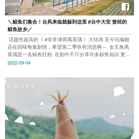
＼鲸鱼们集合！台风来临就躲到这里 #台中大安 曾经的
鲸鱼故乡／​
​ 话题性超高的《 #非常律师禹英禑 》大结局​ 至今玩编都
还在回味每集剧情，希望第二季快有消息啊～​ ​ 女主角禹
英禑是一名鲸鱼狂粉 ​ 在剧中不只分享许多鲸鱼知识​ 更喜
欢鲸鱼在汪洋中善良、有智慧的特性​ ​ 但玩粉们知道，以
2022-09-04
前的在 #台中大安 就能看到鲸鱼 ​ 以前的大安港被称作 #
海翁窟港 ​ 据说正是因为海边可以看见「海翁」出没​ 海
翁？也就是体型超巨大的鲸鱼啦！​ ​ 等台风过境後，跟玩
编出发去大安​ 看看沿海地带令人着迷的魅力​
_____________​ #安心旅游首选台中​ #勤洗手 #戴口罩