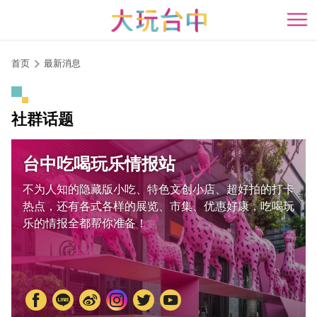
跳
到
开
主
要
首页
最新消息
内
容
区
社群话题
块
台中吃喝玩乐情报站
不为人知的隐藏版小吃、特色文创小店、超好拍的打卡
热点，还有各式各样的展览、市集、优惠好康，吃喝玩
乐的情报全都帮你准备！