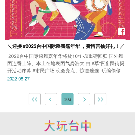
＼迎接 #2022台中国际踩舞嘉年华 ，赞留言抽好礼！／​
​ 2022台中国际踩舞嘉年华将於10/1~/2重磅回归​ 国外舞
团连番上阵、本土在地表团气势浩大​ 由 #草悟道 踩街揭
开活动序幕​ #市民广场 晚会亮点、惊喜连连​ ​ 玩编偷偷
说，今年活动有​ 日本、韩国、西班牙、非洲、巴拉圭等
2022-08-27
国外表演团体​ 他们都迫不及待到台中来见见玩粉​ ​ 完成三
步骤，抽限量纪念品​ 活动时间：即日起～9/2（五）
23:59止，​ 抽奖时间：9/6（二）抽出得奖名单并公布於
103
脸书原贴文留言区。​ ​ ❶ 按赞大玩台中粉丝团与这篇贴文​
❷ tag2位好友，并留言：@王小明 @陈小芬 台中国际踩
舞嘉年华，舞时舞刻乐台中！ ​ ❸分享此篇贴文，跟朋友
分享抽奖好康，即可参加抽奖！​ 只有30个名额，赶快手