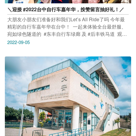
＼迎接 #2022台中自行车嘉年华，按赞留言抽好礼！／​
大朋友小朋友们准备好和我们Let’s All Ride了吗​ 今年最
精彩的自行车嘉年华在台中！​ ​ 一起来体验全台最舒服、
宛如绿色隧道的 ​ #东丰自行车绿廊 及 #后丰铁马道 ​ 观赏
精彩民歌演出、剧团表演、逛市集，消费还能参加抽奖​ ​ ​
2022-09-05
2022台中自行车嘉年华​ 时间：9/10(六) 10:00～17:00​ 地
点： #后里马场 停车场旁广场​ ​ 亲子舞台秀​ 最强卡司​ 施
孝荣、南方二重唱、于台烟、王瑞瑜、YOYO台-月亮姊姊
&星星哥哥、香蕉哥哥&草莓姊姊、小男孩乐团、鹿喜、
咖哩玩剧团、菲力魔术亲子表演、单车竞技表演​ ​ 自行车
产业市集-骑货可居【自行车产业区、Push bike体验区、
运动品牌区】​ ​ 现场抽大奖​ IPhone13、捷安特自行车、
休闲自行车、运动手表等多项好礼，快来现场把大奖抱回
家！​ ​ 活动详情请上台中观光旅游网查询：​
[https://travel.taichung.gov.tw/zh-
tw/event/activitydetail/7518]​ ＿＿＿＿＿＿＿＿＿＿＿​
#2022台中自行车嘉年华​ #安心旅游首选台中