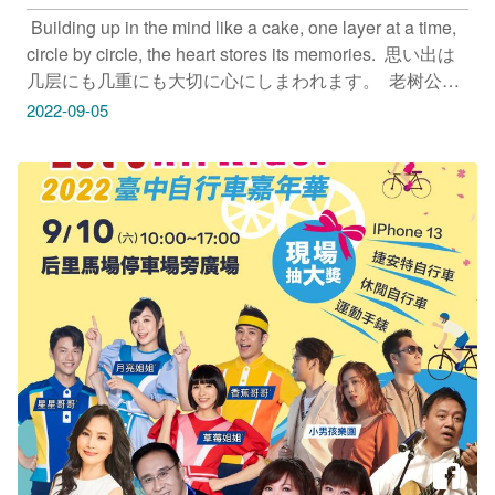
​ Building up in the mind like a cake, one layer at a time,
circle by circle, the heart stores its memories.​ ​ 思い出は
几层にも几重にも大切に心にしまわれます。​ ​ 老树公园​
地址：台中市北屯区经贸一路与顺平路交叉口​ ​ 疫情期
2022-09-05
间，请遵守防疫规范。​ 安心旅游首选台中 勤洗手 戴口罩​ ​
只要Tag@taichungtravels​ 就有机会让你的美照在大玩台
中FB、IG、微博及台中观光旅游网上曝光喔！​ ​
#taichungdiary #travel #igphoto #iseetaiwan #scenery
#Landscape #taichungtravels #discovertaichung #観光
#写真 #旅行 #여행 #풍경 #风景 #旅行 #台中 #台中景点
#大玩台中 #老树公园 #台中西屯 #西屯景点 #公园 #树 #
老树