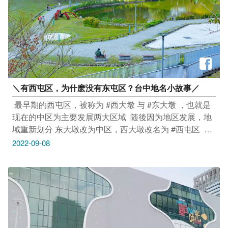
heart 自由探索！​ ​ 最国际、最炫目的演出等玩粉一同观
赏，​ 10/1. 10/2 等玩粉一起舞时舞刻乐台中!​ ​ 更多更详细
活动资讯请上台中观光旅游网 https://reurl.cc/O4YOnA
＼有西屯区，为什麽没有东屯区？台中地名小故事／​
​ 最早期的西屯区，被称为 #西大墩 与 #东大墩 ，也就是
现在的中区为主要发展两大区域​ ​ 随後因为地区发展，地
域重新划分 东大墩改为中区，西大墩改名为 #西屯区​ ​ 西
屯区是台中人口第二大的区域​ 区域内有许多大专院校、
2022-09-08
政经机关 更有许多打卡景点、必访热区一定要去！ 一起
来看看西屯区还有哪些好玩的地方吧​ _____________​ #
安心旅游首选台中​ # 勤洗手 #戴口罩