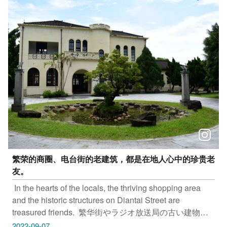
-----------------​ 骑乘时间：111年9月10日(六) 上午09:00～
11:00​ 骑乘地点：东势客家文化园区-后里马场 (约
14.8KM)​ 报名共骑：https://reurl.cc/GE5Nyp​ -----------------
-----------​ 自行车骑乘活动采事先报名，限额500 位​ 限会骑
自行车之6岁以上民众报名参加，国小生(6~12岁)需家长
陪同参加​ 自行车及安全帽等相关装备由大会提供，也可
自行准备！​ ​ 更多2022自行车嘉年华活动详情​ 快上台中观
光旅游网查询：「https://travel.taichung.gov.tw/zh-
tw/event/activitydetail/7518」​ ​ #LetsAllRide #山城漫骑​ #
安心旅游首选台中
繁荣的商圈、电台街的老建筑，都是在地人心中的珍贵老
友。​
​ In the hearts of the locals, the thriving shopping area
and the historic structures on Diantai Street are
treasured friends.​ ​ 繁华街やラジオ放送局の古い建物
は、どれもが地元の人たちにとって大切な心の友なので
2022-09-07