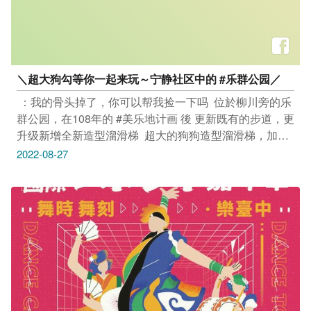
＼超大狗勾等你一起来玩～宁静社区中的 #乐群公园／​
​ ：我的骨头掉了，你可以帮我捡一下吗​ ​ 位於柳川旁的乐
群公园，在108年的 #美乐地计画 後​ 更新既有的步道，更
升级新增全新造型溜滑梯​ ​ 超大的狗狗造型溜滑梯，加上
骨头造型座椅​ 可爱撒娇模样，让人无法不爱上这块绿地​ ​
2022-08-27
一起来公园，跟超大狗勾一起玩耍吧！​ ​ 乐群公园​ 地址：
台中市西区乐群街与大新街口​ _____________​ #安心旅
游首选台中​ #勤洗手 #戴口罩