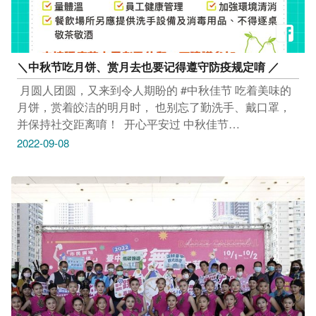
＼中秋节吃月饼、赏月去也要记得遵守防疫规定唷 ／​
​ 月圆人团圆，又来到令人期盼的 #中秋佳节​ 吃着美味的
月饼，赏着皎洁的明月时，​ 也别忘了勤洗手、戴口罩，​
并保持社交距离唷！​ ​ 开心平安过 中秋佳节​
_____________​ #安心旅游首选台中​ #勤洗手 #戴口罩
2022-09-08