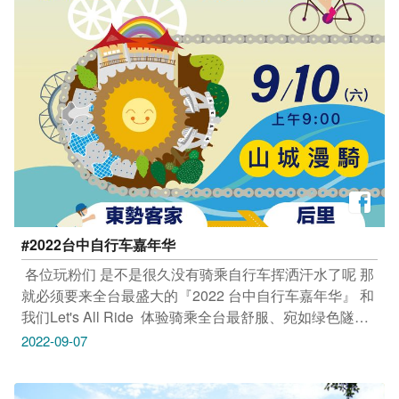
#2022台中自行车嘉年华 ​
​ 各位玩粉们​ 是不是很久没有骑乘自行车挥洒汗水了呢​ 那
就必须要来全台最盛大的『2022 台中自行车嘉年华』​ 和
我们Let's All Ride ️​ 体验骑乘全台最舒服、宛如绿色隧道
的 #东丰自行车绿廊 及 #后丰铁马道​ ​ 完骑还可兑换超值
2022-09-07
好礼，并参加现场抽奖活动​ iphone13、捷安特自行车、
小米手表等你抽！​ 现场还有舞台表演、精选市集唷​ --------