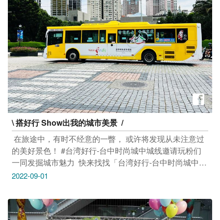
站 #台中驿铁道文化园区 #台中中区 #中区景点
\ 搭好行 Show出我的城市美景 ​ /​
​ 在旅途中，有时不经意的一瞥，​ 或许将发现从未注意过
的美好景色！​ #台湾好行-台中时尚城中城线邀请玩粉们
一同发掘城市魅力​ ​ 快来找找「台湾好行-台中时尚城中城
线」3台指定车辆​ (台中客运283-U8、全航客运
2022-09-01
EAA602、丰原客运FAE-729)，​ 和朋友们 Show出你的
城市美景！​ ​ 好行游程让玩粉们收获满满，还能拿好礼，
真的好幸福 ​ ​ 玩粉们想知道更多台湾好行-11台中时尚城