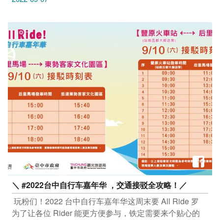
す。​ ​ 台中放送局​ 地址：台中市北区电台街1号​ ​ 疫情期
间，请遵守防疫规范。​ 安心旅游首选台中 勤洗手 戴口罩​ ​
只要Tag@taichungtravels​ 就有机会让你的美照在大玩台
中FB、IG、微博及台中观光旅游网上曝光喔！​ ​
#taichungdiary #travel #igphoto #iseetaiwan #scenery
#Landscape #taichungtravels #discovertaichung #t観光
#写真 #旅行 #여행 #풍경 #风景 #旅行 #台中 #大玩台中
#台中景点 #一中商圈 #北区景点 #台中放送局
＼ #2022台中自行车嘉年华 ，交通接驳​全攻略！／
​ 玩粉们！2022 台中自行车嘉年华这周末要 All Ride 罗​
为了让各位 Rider 能更方便参与，铁定需要来个贴心的​ ​