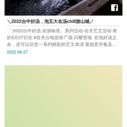
＼2022台中好汤，泡五大名汤chill游山城／​
​ 「2022台中好汤 浴游味境」系列活动-谷关艺文活动​ 将
於8月27日在 #谷关台电宿舍广场 闪耀登场​ ​ 在泡好汤之
余，还可以欣赏一系列精彩的艺文表演​ 逛创意市集及体
验多元手作DIY活动，邀请民众共襄盛举​ ​ 秒飞日本 ​ 谷关
2022-08-27
温泉巷里装置近百个红白交织的艺术灯笼​ 营造独特的日
式风格，让民众不用出国也能享有度假氛围​​ ​ 网美新秘境 ​
还有还有…在谷关温泉广场上装置一座大型文创艺术灯笼
让民众享受免费足汤之余，还可以秒当网美​ ​ 「浴游味
境」的话，玩编还推荐爬七雄、逛老街、走吊桥及品嚐原
民美食​ 也可从谷关搭865路公车上梨山风景区，轻松游山
城，来趟泡汤山林轻旅行！​ ​ 更多资讯请看​
https://travel.taichung.gov.tw/zh-
tw/event/activitydetail/7514 _________________​ #安心
旅游首选台中​ #勤洗手 #戴口罩