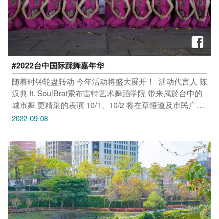
#2022台中国际踩舞嘉年华 ​
随着时钟轮盘转动 今年活动将盛大展开！​ ​ 活动代言人 陈
汉典 ft. SoulBrat索布雷特艺术舞蹈学院 带来属於台中的
城市舞​ 更精采的表演 10/1、10/2 将在草悟道及市民广场
隆重登场​ ​ 10/1 15:00 草悟道 盛大踩街开场​ #西班牙
2022-09-08
BigDancers 大型操偶团 率先登台​ #韩国 DAON 传统舞蹈
压轴演出​ #日本 宝船 道地的阿波踊舞蹈​ ​ 10/1、16:30~
20:00、10/2 15:00~ 20:00 市民广场 一连2天精彩表演 #
九天民俗技艺舞蹈团 阵头艺术气势磅薄​ #西川淑敏舞踊
知家 轻柔优美的日本古典舞蹈​ #nextcreative 动画光影舞
蹈 带来丰富视觉飨宴​ ​ 下午先出发​ 10/1 17:30 ​ 夜逛博物
馆×展场特别活动限额体验​ 科博馆变身「馆前1号所」，
大人的限定夜间专场！​ 一起回到小时候，Follow your