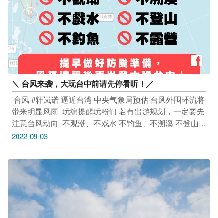
＼ 台风来袭，大玩台中前请先停看听！／​
​ 台风 #轩岚诺 逼近台湾​ 中央气象局预估​ 台风外围环流将
带来明显风雨​ ​ 玩编提醒玩粉们​ 若有出游规划，一定要先
注意台风动向​ ​ 不观潮、不戏水​ 不钓鱼、不溯溪​ 不登山、
不露营 ​ 提早做好防台准备，多一份安心与放心 ​ ​ ️ 风平浪
2022-09-03
静後再出发 #大玩台中 ，玩编等你 ​
_________________​ #安心旅游首选台中​ #勤洗手 #戴口
罩台风外围环流将带来明显风雨