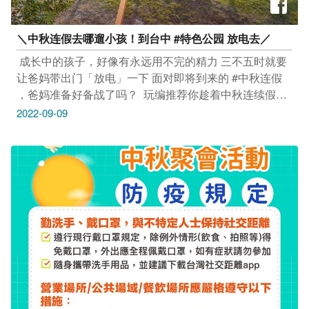
＼中秋连假去哪遛小孩！到台中 #特色公园 放电去️／​
​ 成长中的孩子，好像有永远用不完的精力​ 三不五时就要
让爸妈带出门「放电」一下​ 面对即将到来的 #中秋连假
，爸妈准备好备战了吗？ ​ 玩编推荐你趁着中秋连续假期
带孩子到台中特色公园玩耍 攀爬架、溜滑梯等各种游乐
2022-09-09
设施等你来解锁​ 绝对能够满足孩子探索世界的强烈求知
慾​ _____________​ #安心旅游首选台中​ #勤洗手 #戴口罩