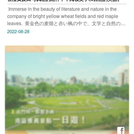
​ Immerse in the beauty of literature and nature in the
company of bright yellow wheat fields and red maple
leaves.​ ​ 黄金色の麦畑と赤い枫の中で、文学と自然の美
しさを理解しましょう。​ ​ 台中市立图书馆上枫分馆​ 地
2022-08-28
址：台中市大雅区树德街255巷5号​ ​ 疫情期间，请遵守防
疫规范。 安心旅游首选台中 勤洗手 戴口罩​ ​ 只要
Tag@taichungtravels​ 就有机会让你的美照在大玩台中
FB、IG、微博及台中观光旅游网上曝光喔！​ ​
#taichungdiary #travel #igphoto #iseetaiwan #scenery
#Landscape #taichungtravels #discovertaichung #t観光
#写真 #旅行 #여행 #풍경 #风景 #旅行 #台中 #大玩台中
#台中景点 #台中市立图书馆 #上枫图书馆 #图书馆 #大雅
景点 #台中大雅