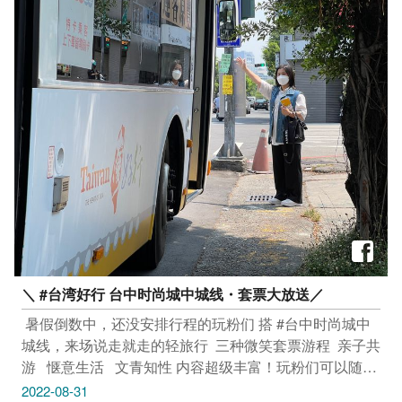
降温组合包(限量500份)​ 好礼二 欢乐大摸彩抽奖券乙张​
报名连结：
https://www.accupass.com/event/2208180032155242832910
​ 自行车嘉年华活动​ 活动时间：9/10上午10:00至上午
17:00​ 活动地点：后里马场停车场旁广场​ 舞台表演-南方
二重唱、王瑞瑜、于台烟、施孝荣、月亮姊姊&星星哥
哥、香蕉哥哥&草莓姊姊、小男孩乐团、鹿喜、咖哩玩剧
团、单车竞技表演、魔术亲子表演等精彩节目​ 自行车产
业市集​ 欢乐大摸彩​ 胖卡轻食区​ ​ 自行车寻宝活动​ 活动时
间：8/20至9/10​ 『自行车六大严选路线集章换优惠限量
活动联名奖品欢乐大摸彩』​ 完成任务送好礼：​ 好礼一 质
感皮革收纳组(限量800份，依9/10报到顺序前800名者)​
好礼二 欢乐大摸彩抽奖券乙张​ ​ 单车小镇旅行​ 【东丰绿色
＼ #台湾好行 台中时尚城中城线・套票大放送／​
走廊、光复新村、自行车探索馆二日游】​ “
https://trip.settour.com.tw/taiwan/product/GRT0000004734
​ 暑假倒数中，还没安排行程的玩粉们​ 搭 #台中时尚城中
”​ ​ 【东丰绿色走廊、东势客家文化园区、自行车探索馆二
城线，来场说走就走的轻旅行​ ​ 三种微笑套票游程 ​ 亲子共
日游】​ ”
游 ​ ​ 惬意生活 ​ ​ 文青知性​ 内容超级丰富！玩粉们可以随心
https://trip.settour.com.tw/taiwan/product/GRT0000004736
所欲​ ​ 童趣玩乐之旅​ 套票内容：交通一次券4张、科博馆
2022-08-31