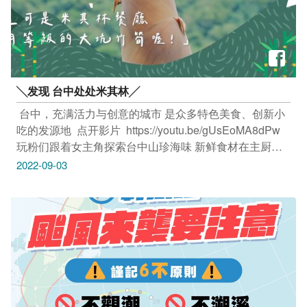
╲发现 台中处处米其林╱​
​ 台中，充满活力与创意的城市​ 是众多特色美食、创新小
吃的发源地​ ​ 点开影片 ​ https://youtu.be/gUsEoMA8dPw
玩粉们跟着女主角探索台中山珍海味​ 新鲜食材在主厨手
中​ 魔幻地变出一道一道令人垂涎三尺的佳肴​ 发现原来台
2022-09-03
中处处都是米其林​ ​ 中秋佳节将至还在等什麽？ 玩粉们赶
快手刀速速规划台中旅行​ 来一场无与伦比的舌尖之旅吧​
！ _________________​ #安心旅游首选台中​ #勤洗手 #
戴口罩