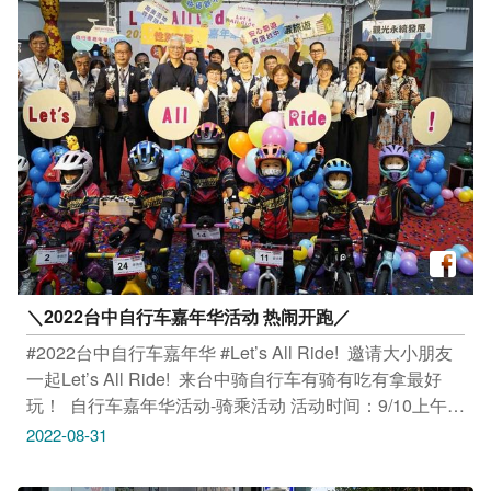
中城线讯息，​ 请上台中观光旅游网查询：
https://reurl.cc/VEKO45​ ​ 点开留言，看看怎麽拿好礼​
_________________​ #安心旅游首选台中​ #勤洗手 #戴口
罩
＼2022台中自行车嘉年华活动 热闹开跑／​
#2022台中自行车嘉年华 #Let’s All Ride!​ ​ 邀请大小朋友
一起Let’s All Ride! ​ 来台中骑自行车有骑有吃有拿最好
玩！​ ​ 自行车嘉年华活动-骑乘活动​ 活动时间：9/10上午
9:00至上午11:00​ 骑乘路线：东势客家文化园区→东丰自
2022-08-31
行车绿廊→后丰铁马道→大甲溪花梁钢桥→九号隧道→后
里马场(14.8KM)​ 完骑送好礼：​ 好礼一 活动联名款 抗暑