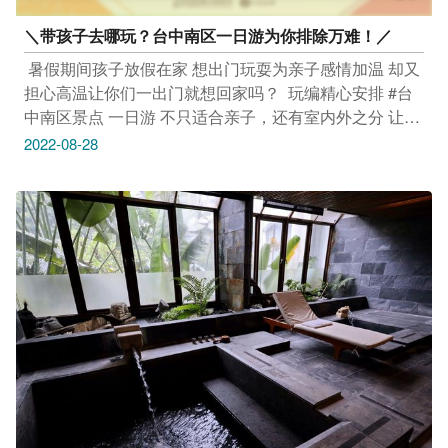
＼带孩子去哪玩？台中南区一日游为你排除万难！／​
​ 暑假期间孩子放假在家​ 想出门玩耍为亲子感情加温​ 却又
担心高温让你们一出门就想回家吗？​ ​ 玩编精心安排 #台
中南区景点 一日游​ 不只适合亲子，还有室内外之分​ 让玩
粉早晨乘凉消暑、傍晚尽情游玩​ _____________​ #安心
2022-08-28
旅游首选台中​ #勤洗手 #戴口罩