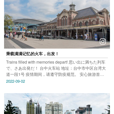
乘载满满记忆的火车，出发！
Trains filled with memories depart! 思い出に満ちた列车
で、さあ出発だ！ 台中火车站 地址：台中市中区台湾大
道一段1号 疫情期间，请遵守防疫规范。 安心旅游首选
台中 勤洗手 戴口罩 只要Tag@taichungtravels 就有机会
2022-09-02
让你的美照在大玩台中FB、IG、微博及台中观光旅游网
上曝光喔！ #taichungdiary #travel #igphoto #iseetaiwan
#scenery #Landscape #taichungtravels
#discovertaichung #観光 #写真 #旅行 #여행 #풍경 #旅行
#台湾 #台中 #看见台中 #台中景点 #大玩台中 #台中火车