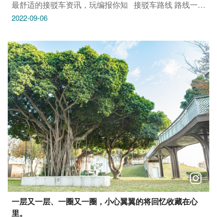
最舒适的接驳车资讯，玩编报你知 ​ ​ 接驳车路线​ 路线一​
丰原火车站(站前五都大饭店旁)→往东势客家文化园区​
2022-09-06
(报名骑乘活动民众报名搭乘)​ 07：00、07：30、08：00​
路线二​ 丰原火车站(站前五都大饭店旁)-后里马场(往返)​
路线三​ 后里马场→东势客家文化园区​ ​ ⬇ 班次时刻表参考
下方图片唷⬇​ ※接驳车班次时间为参考时间，实际发车时
间可能因应现场搭乘人数及路况调整。​ ​ 还没报名吗？​ 想
和玩编一起 All Ride吗？​ 快上台中观光旅游网查询：
https://reurl.cc/MN3xym ________________ #安心旅游
首选台中 #勤洗手 #戴口罩
一层又一层、一圈又一圈，小心翼翼的将回忆收藏在心
里。​