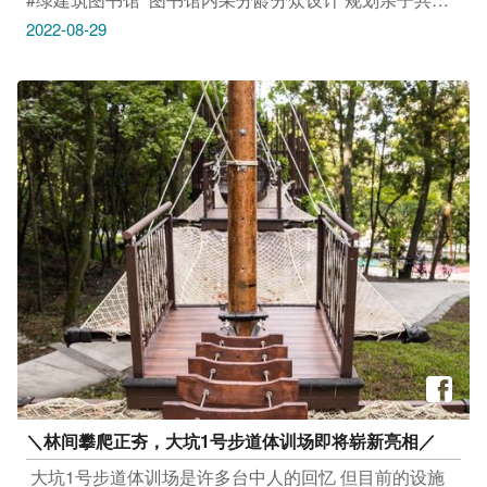
读、儿童阅览等区​ 拥有286席阅览座位、6万册新书​ ​ 环境
2022-08-29
上更利用植栽营造亲近大自然的环境​ 让图书馆不再只是
埋头苦读的K书中心​ 而是社区民众为身心灵充饱电的最佳
补给站～​ ​ 开学将至，来这里收心、找回读书的感觉吧！​ ​
#台中市立图书馆上枫分馆​ 地址：台中市大雅区树德街
255巷5号​ 时间：周二至六08:30-21:00；周日08:30-
17:30（周一公休）​ _____________​ #安心旅游首选台中​
#勤洗手 #戴口罩
＼林间攀爬正夯，大坑1号步道体训场即将崭新亮相／​
​ 大坑1号步道体训场是许多台中人的回忆​ 但目前的设施