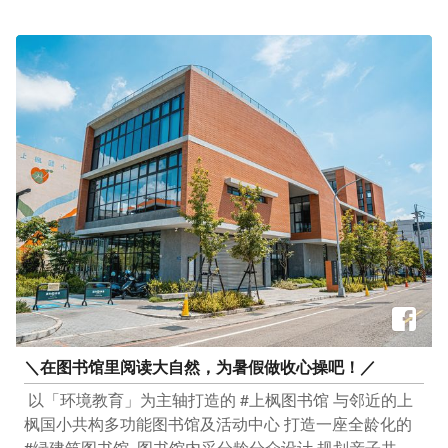
“​ ​ 【东丰绿色走廊、自行车VR探索馆、道禾六艺馆二日
门票(双人)、科博馆纪念品一份​ ​ 惬意生活之旅​ 套票内
游】​ “
容：交通一次券3张、台中公园湖心亭划船乙次、全安堂
https://trip.settour.com.tw/taiwan/product/GRT0000004380
太阳饼三个​ ​ 文创知性之旅​ 套票内容：交通一次券3张、
”​ ​ 「2022台中自行车嘉年华」详细活动内容请搜寻台中
幻觉博物馆门票一张、审计新村点心兑换券​ ​ 贩售地点​ 实
观光旅游网：https://travel.taichung.gov.tw/zh-
体：全航客运成功路站04-2225-7208(400台中市中区建
tw/event/activitydetail/7518 ​ ​ 名额有限"Ride" now️手刀上
国路171号)​ 线上：➊ 易游网 ​ ​ ➋ Klook客路 ​ ➌ 全家
网报名！​ _________________​ #安心旅游首选台中​ #勤
FamiPort​ ​ 最後...怎麽可以少了给支持我们的玩粉福利
洗手 #戴口罩
呢！​ 有一组 「惬意生活之旅」套票要抽出 ​ 动动手，到留
言里看活动办法 ​ ​ 玩粉们想知道更多台湾好行-11台中时
尚城中城线及微笑套票使用讯息，请上台中观光旅游网查
询：https://reurl.cc/VEKO45​ ​ ＿＿＿＿＿＿＿＿＿​ #安心
旅游首选台中​ #勤洗手 #戴口罩
＼在图书馆里阅读大自然，为暑假做收心操吧！／​
​ 以「环境教育」为主轴打造的 #上枫图书馆​ 与邻近的上
枫国小共构多功能图书馆及活动中心​ 打造一座全龄化的
#绿建筑图书馆​ ​ 图书馆内采分龄分众设计​ 规划亲子共