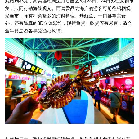
观旅局补充，高美湿地周边灯塔园区5月23日、24日办理文创市
集，共同行销海线观光。而喜爱品尝海产的游客可前往梧栖观
光渔市，除有种类繁多的海鲜料理、烤鱿鱼、一口酥等美食
外，还有逼真的3D立体彩绘，现捞鱼货、乾货应有尽有，适合
全年龄层游客享受渔港风情。
观旅局表示，想轻松畅游海线景点，推荐多利用台中观光公车