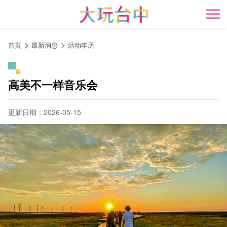
跳
到
开
主
要
首页
最新消息
活动年历
内
容
区
高美不一样音乐会
块
更新日期：2026-05-15