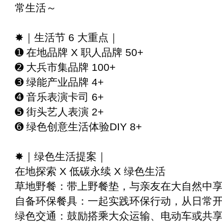
常生活～
✸
｜生活节
6
大重点｜
➊
在地品牌 X 职人品牌 50+
➋
大兵市集品牌 100+
➌
绿能产业品牌 4+
➍
音乐表演卡司 6+
➎
街头艺人表演 2+
➏
绿色创意生活体验DIY 8+
✸
｜绿色生活提案｜
在地探索 X 低碳永续 X 绿色生活
草地野餐：带上野餐垫，与亲友在大自然中
自备环保餐具：一起实践环保行动，从日常
绿色交通：鼓励搭乘大众运输、电动车或共