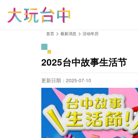
跳
到
主
要
内
:::
首页
最新消息
活动年历
容
区
块
2025台中故事生活节
更新日期：2025-07-10