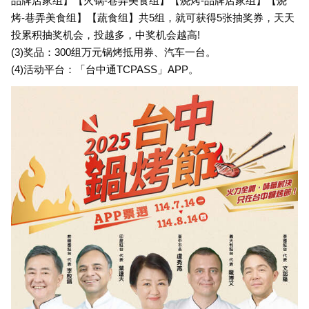
品牌店家组】【火锅-巷弄美食组】【烧烤-品牌店家组】【烧
烤-巷弄美食组】【蔬食组】共5组，就可获得5张抽奖券，天天
投累积抽奖机会，投越多，中奖机会越高!
(3)奖品：300组万元锅烤抵用券、汽车一台。
(4)活动平台：「台中通TCPASS」APP。