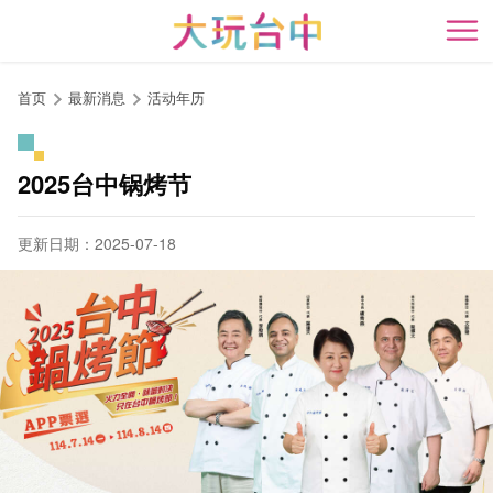
跳
到
开
主
要
首页
最新消息
活动年历
内
容
区
2025台中锅烤节
块
更新日期：2025-07-18