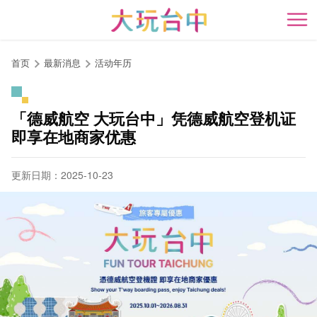
跳
到
开
主
要
首页
最新消息
活动年历
内
容
区
「德威航空 大玩台中」凭德威航空登机证
块
即享在地商家优惠
更新日期：2025-10-23