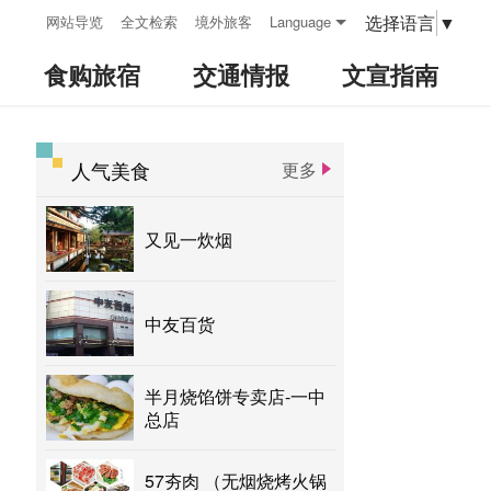
:::
选择语言
▼
网站导览
全文检索
境外旅客
Language
食购旅宿
交通情报
文宣指南
人气美食
更多
:::
又见一炊烟
中友百货
半月烧馅饼专卖店-一中
总店
57夯肉 （无烟烧烤火锅