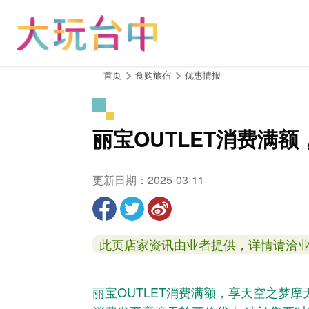
跳
到
主
要
内
:::
首页
食购旅宿
优惠情报
容
区
块
丽宝OUTLET消费满
更新日期：2025-03-11
此页店家资讯由业者提供，详情请洽
丽宝OUTLET消费满额，享天空之梦摩天