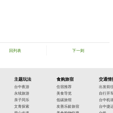
回列表
下一则
主题玩法
食购旅宿
交通情
台中夜游
住宿推荐
出发前
永续旅游
美食导览
自行开
亲子同乐
低碳旅馆
台中机
文青探索
友善乐龄旅宿
台中捷
登山步道
美食购物快搜
台铁