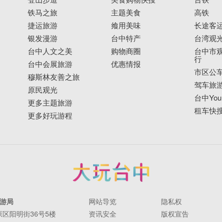
铁马之旅
主题美食
高铁
捷运旅游
飨用美味
长途客
银发漫游
台中特产
台湾观
台中人文之美
购物商圈
台中市观
行
台中会展旅游
优惠情报
市区公
穆斯林友善之旅
驾车旅
原民观光
台中YouB
更多主题旅游
租车快
更多好玩游程
游局
网站导览
隐私权
丰原区阳明街36号5楼
资讯安全
版权宣告