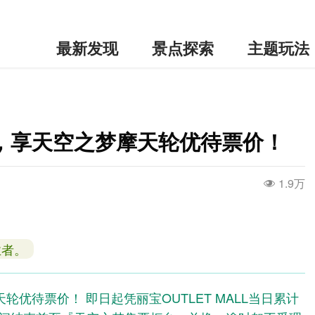
最新发现
景点探索
主题玩法
额，享天空之梦摩天轮优待票价！
1.9万
业者。
轮优待票价！ 即日起凭丽宝OUTLET MALL当日累计