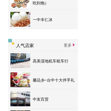
吃到饱）
一中丰仁冰
人气店家
更多
高美湿地机车租车行
馨品乡~台中十大伴手礼
中友百货