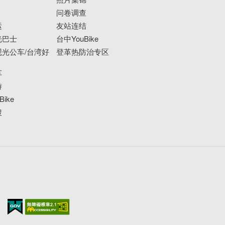
问卷调查
运
友站连结
光巴士
台中YouBike
光公车/台湾好
登革热防治专区
车
游
ike
搜