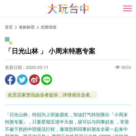
跳
到
开
主
要
首页
食购旅宿
优惠情报
内
容
区
「日光山林 」 小周末特惠专案
块
更新日期：2025-03-11
8650
此页店家资讯由业者提供，详情请洽业者。
「日光山林」特别为上班族朋友，加油打气特别推出「小周末
特惠专案」，只要星期五请半天假，就可以与同事好友 ，享受
不被干扰的中部慢活行程，邀请您和同事好朋友全家一起来中