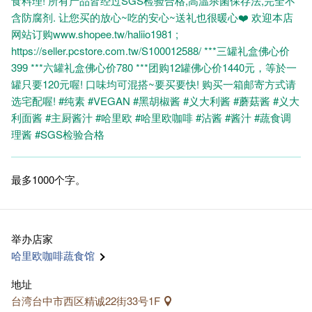
食料理! 所有产品皆经过SGS检验合格,高温杀菌保存法,完全不
含防腐剂. 让您买的放心~吃的安心~送礼也很暖心❤️ 欢迎本店
网站订购www.shopee.tw/haliio1981 ;
https://seller.pcstore.com.tw/S100012588/ ***三罐礼盒佛心价
399 ***六罐礼盒佛心价780 ***团购12罐佛心价1440元，等於一
罐只要120元喔! 口味均可混搭~要买要快! 购买一箱邮寄方式请
选宅配喔! #纯素 #VEGAN #黑胡椒酱 #义大利酱 #蘑菇酱 #义大
利面酱 #主厨酱汁 #哈里欧 #哈里欧咖啡 #沾酱 #酱汁 #蔬食调
理酱 #SGS检验合格
最多1000个字。
举办​​店家
哈里欧咖啡蔬食馆
地址
台湾台中市西区精诚22街33号1F