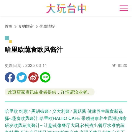
跳
到
开
主
要
首页
食购旅宿
优惠情报
内
容
区
哈里欧蔬食欧风酱汁
块
更新日期：2025-03-11
8520
此页店家资讯由业者提供，详情请洽业者。
哈里欧 纯素⭐️黑胡椒酱⭐️义大利酱⭐️蘑菇酱 健康养生蔬食新选
择-.蔬食欧风酱汁 哈里欧HALIIO CAFE 带领健康养生风潮,独家
研发欧风蔬食酱汁~ 让您就像餐厅大厨,轻松煮出餐厅水准的蔬